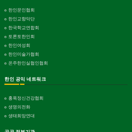
한인문인협회
한인교향악단
한국학교연합회
토론토한인회
한인여성회
한인미술가협회
온주한인실협인협회
한인 공익 네트워크
홍푹정신건강협회
생명의전화
생태희망연대
공공 정부기관