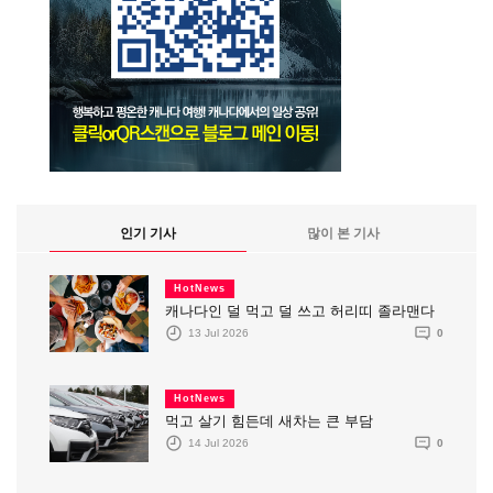
인기 기사
많이 본 기사
HotNews
캐나다인 덜 먹고 덜 쓰고 허리띠 졸라맨다
13 Jul 2026
0
HotNews
먹고 살기 힘든데 새차는 큰 부담
14 Jul 2026
0