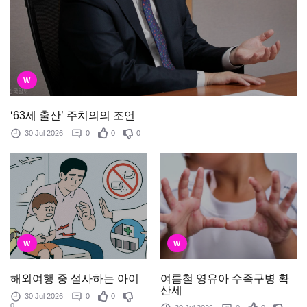
W
‘63세 출산’ 주치의의 조언
30 Jul 2026
0
0
0
W
W
여름철 영유아 수족구병 확
해외여행 중 설사하는 아이
산세
30 Jul 2026
0
0
0