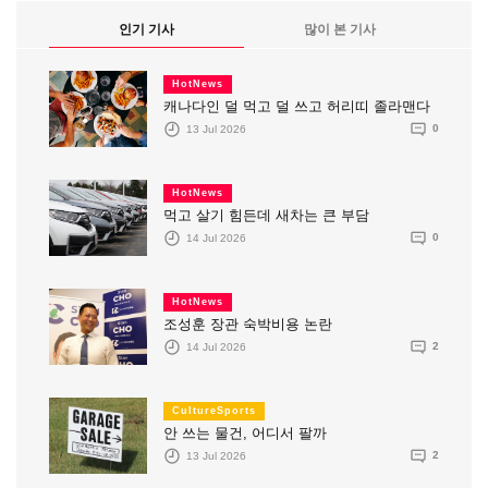
인기 기사
많이 본 기사
HotNews
캐나다인 덜 먹고 덜 쓰고 허리띠 졸라맨다
13 Jul 2026
0
HotNews
먹고 살기 힘든데 새차는 큰 부담
14 Jul 2026
0
HotNews
조성훈 장관 숙박비용 논란
14 Jul 2026
2
CultureSports
안 쓰는 물건, 어디서 팔까
13 Jul 2026
2