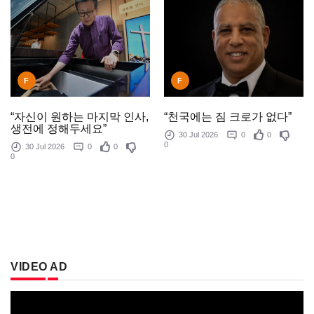
F
F
“천국에는 짐 크로가 없다”
“자신이 원하는 마지막 인사,
생전에 정해두세요”
30 Jul 2026
0
0
0
30 Jul 2026
0
0
0
VIDEO AD