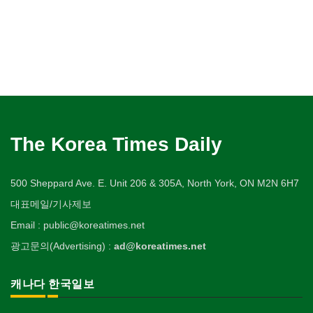
The Korea Times Daily
500 Sheppard Ave. E. Unit 206 & 305A, North York, ON M2N 6H7
대표메일/기사제보
Email : public@koreatimes.net
광고문의(Advertising) :
ad@koreatimes.net
캐나다 한국일보