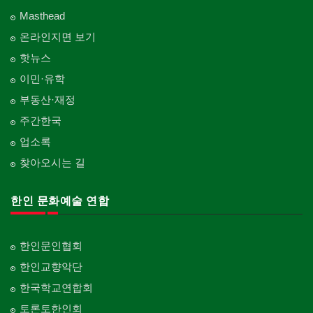
Masthead
온라인지면 보기
핫뉴스
이민·유학
부동산·재정
주간한국
업소록
찾아오시는 길
한인 문화예술 연합
한인문인협회
한인교향악단
한국학교연합회
토론토한인회