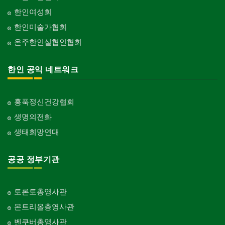
한인여성회
한인미술가협회
온주한인실협인협회
한인 공익 네트워크
홍푹정신건강협회
생명의전화
생태희망연대
공공 정부기관
토론토총영사관
몬트리올총영사관
벤쿠버총영사관