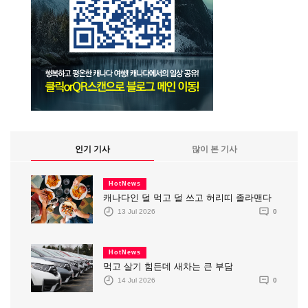
인기 기사
많이 본 기사
HotNews
캐나다인 덜 먹고 덜 쓰고 허리띠 졸라맨다
13 Jul 2026
0
HotNews
먹고 살기 힘든데 새차는 큰 부담
14 Jul 2026
0