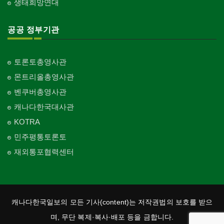
생태희망연대
공공 정부기관
토론토총영사관
몬트리올총영사관
벤쿠버총영사관
캐나다한국대사관
KOTRA
민주평통토론토
재외통포협력센터
캐나다한국일보의 모든 기사(content)는 저작권법의 보호를 받으
며, 무단 복제·복사·배포 등을 금합니다.