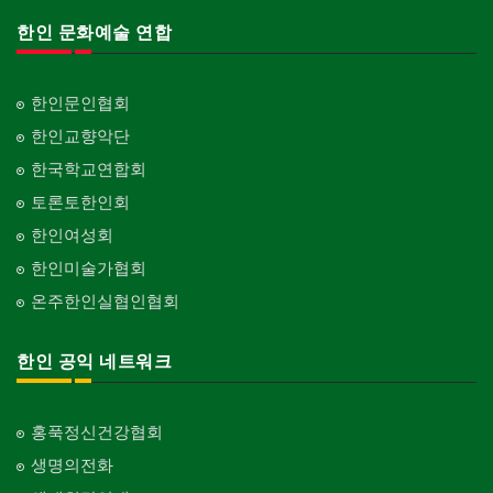
한인 문화예술 연합
한인문인협회
한인교향악단
한국학교연합회
토론토한인회
한인여성회
한인미술가협회
온주한인실협인협회
한인 공익 네트워크
홍푹정신건강협회
생명의전화