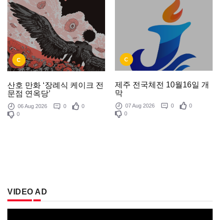
C
C
제주 전국체전 10월16일 개
산호 만화 ‘장례식 케이크 전
막
문점 연옥당’
07 Aug 2026
0
0
06 Aug 2026
0
0
0
0
VIDEO AD