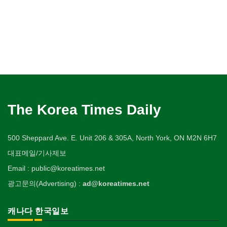
The Korea Times Daily
500 Sheppard Ave. E. Unit 206 & 305A, North York, ON M2N 6H7
대표메일/기사제보
Email : public@koreatimes.net
광고문의(Advertising) :
ad@koreatimes.net
캐나다 한국일보