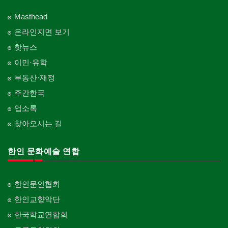
Masthead
온라인지면 보기
핫뉴스
이민·유학
부동산·재정
주간한국
업소록
찾아오시는 길
한인 문화예술 연합
한인문인협회
한인교향악단
한국학교연합회