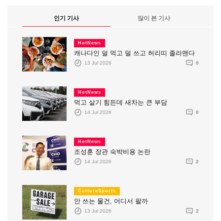
인기 기사
많이 본 기사
HotNews
캐나다인 덜 먹고 덜 쓰고 허리띠 졸라맨다
13 Jul 2026
0
HotNews
먹고 살기 힘든데 새차는 큰 부담
14 Jul 2026
0
HotNews
조성훈 장관 숙박비용 논란
14 Jul 2026
2
CultureSports
안 쓰는 물건, 어디서 팔까
13 Jul 2026
2