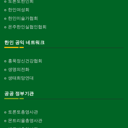
토론토한인회
한인여성회
한인미술가협회
온주한인실협인협회
한인 공익 네트워크
홍푹정신건강협회
생명의전화
생태희망연대
공공 정부기관
토론토총영사관
몬트리올총영사관