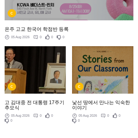
C
온주 고교 한국어 학점반 등록
05 Aug 2026
0
0
0
C
C
낯선 땅에서 만나는 익숙한
고 김대중 전 대통령 17주기
이야기
추모식
05 Aug 2026
0
0
05 Aug 2026
0
0
0
0