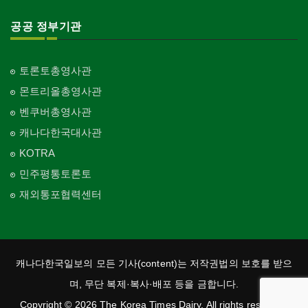
공공 정부기관
토론토총영사관
몬트리올총영사관
벤쿠버총영사관
캐나다한국대사관
KOTRA
민주평통토론토
재외통포협력센터
캐나다한국일보의 모든 기사(content)는 저작권법의 보호를 받으
며, 무단 복제·복사·배포 등을 금합니다.
Copyright © 2026 The Korea Times Dairy. All rights reserved.