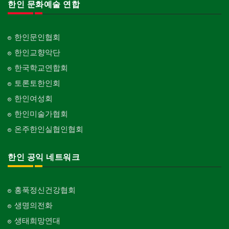
한인 문화예술 연합
한인문인협회
한인교향악단
한국학교연합회
토론토한인회
한인여성회
한인미술가협회
온주한인실협인협회
한인 공익 네트워크
홍푹정신건강협회
생명의전화
생태희망연대