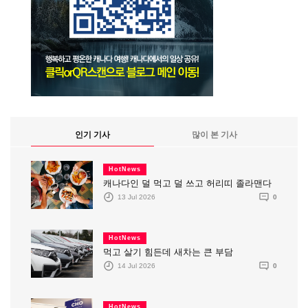
인기 기사
많이 본 기사
HotNews
캐나다인 덜 먹고 덜 쓰고 허리띠 졸라맨다
13 Jul 2026
0
HotNews
먹고 살기 힘든데 새차는 큰 부담
14 Jul 2026
0
HotNews