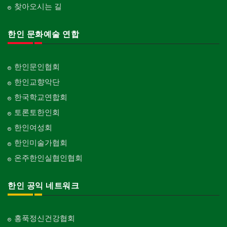
찾아오시는 길
한인 문화예술 연합
한인문인협회
한인교향악단
한국학교연합회
토론토한인회
한인여성회
한인미술가협회
온주한인실협인협회
한인 공익 네트워크
홍푹정신건강협회