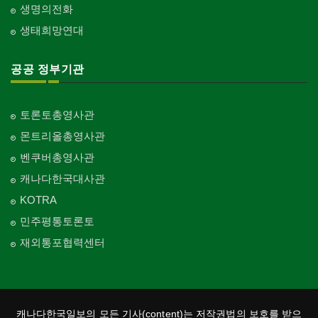
생명의전화
생태희망연대
공공 정부기관
토론토총영사관
몬트리올총영사관
벤쿠버총영사관
캐나다한국대사관
KOTRA
민주평통토론토
재외통포협력센터
캐나다한국일보의 모든 기사(content)는 저작권법의 보호를 받으