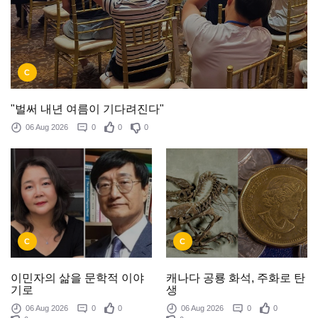
C
"벌써 내년 여름이 기다려진다"
06 Aug 2026
0
0
0
C
C
이민자의 삶을 문학적 이야
캐나다 공룡 화석, 주화로 탄
기로
생
06 Aug 2026
0
0
06 Aug 2026
0
0