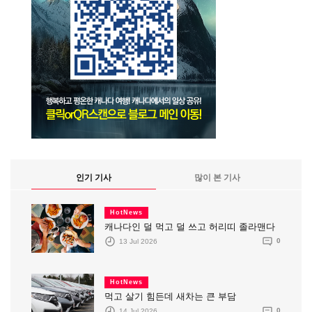
인기 기사
많이 본 기사
HotNews
캐나다인 덜 먹고 덜 쓰고 허리띠 졸라맨다
13 Jul 2026
0
HotNews
먹고 살기 힘든데 새차는 큰 부담
14 Jul 2026
0