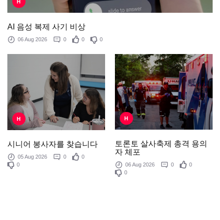
H
AI 음성 복제 사기 비상
06 Aug 2026
0
0
0
H
H
토론토 살사축제 총격 용의
시니어 봉사자를 찾습니다
자 체포
05 Aug 2026
0
0
0
06 Aug 2026
0
0
0