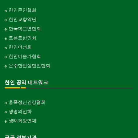
한인문인협회
한인교향악단
한국학교연합회
토론토한인회
한인여성회
한인미술가협회
온주한인실협인협회
한인 공익 네트워크
홍푹정신건강협회
생명의전화
생태희망연대
공공 정부기관