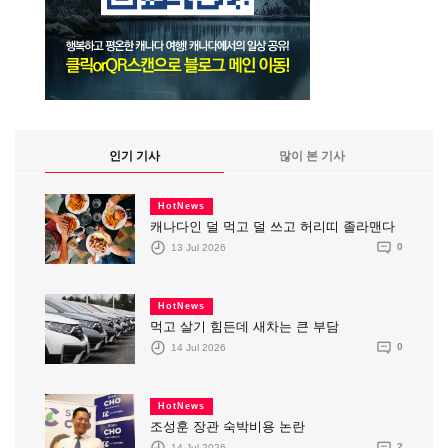
인기 기사
많이 본 기사
HotNews
캐나다인 덜 먹고 덜 쓰고 허리띠 졸라맨다
13 Jul 2026
0
HotNews
먹고 살기 힘든데 새차는 큰 부담
14 Jul 2026
0
HotNews
조성훈 장관 숙박비용 논란
14 Jul 2026
2