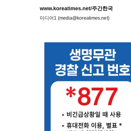
www.koreatimes.net/주간한국
미디어1 (media@koreatimes.net)