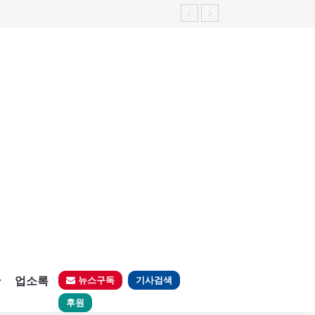
판
업소록
뉴스구독
기사검색
후원