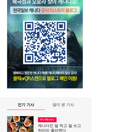
인기 기사
많이 본 기사
HotNews
캐나다인 덜 먹고 덜 쓰고
허리띠 졸라맨다