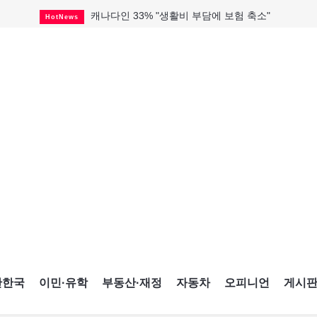
캐나다인 33% "생활비 부담에 보험 축소"
HotNews
해외 수감 한국인 4년 새 25% 늘어
HotNews
"마약 범죄에 연루됐으니 돈 보내라"
HotNews
토론토 살사축제 총격 용의자 체포
HotNews
세계 10대 구조물서 내려오는 CN타워
CultureSports
미시사가서 경찰 수사 중 총격 발생
HotNews
미 총영사관 총격 용의자 2명 체포
HotNews
캐나다 공룡 화석, 주화로 탄생
CultureSports
블루어노인회, 쏠쏠한 지원금 확보
HotNews
간한국
이민·유학
부동산·재정
자동차
오피니언
게시