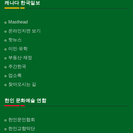
캐나다 한국일보
Masthead
온라인지면 보기
핫뉴스
이민·유학
부동산·재정
주간한국
업소록
찾아오시는 길
한인 문화예술 연합
한인문인협회
한인교향악단