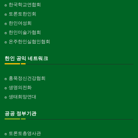
한국학교연합회
토론토한인회
한인여성회
한인미술가협회
온주한인실협인협회
한인 공익 네트워크
홍푹정신건강협회
생명의전화
생태희망연대
공공 정부기관
토론토총영사관