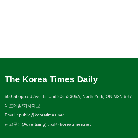
The Korea Times Daily
500 Sheppard Ave. E. Unit 206 & 305A, North York, ON M2N 6H7
대표메일/기사제보
Email : public@koreatimes.net
광고문의(Advertising) :
ad@koreatimes.net