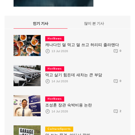
인기 기사
많이 본 기사
HotNews
캐나다인 덜 먹고 덜 쓰고 허리띠 졸라맨다
13 Jul 2026
0
HotNews
먹고 살기 힘든데 새차는 큰 부담
14 Jul 2026
0
HotNews
조성훈 장관 숙박비용 논란
14 Jul 2026
2
CultureSports