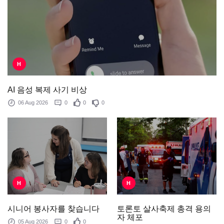
H
AI 음성 복제 사기 비상
06 Aug 2026
0
0
0
H
H
토론토 살사축제 총격 용의
시니어 봉사자를 찾습니다
자 체포
05 Aug 2026
0
0