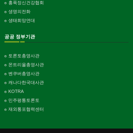
홍푹정신건강협회
생명의전화
생태희망연대
공공 정부기관
토론토총영사관
몬트리올총영사관
벤쿠버총영사관
캐나다한국대사관
KOTRA
민주평통토론토
재외통포협력센터