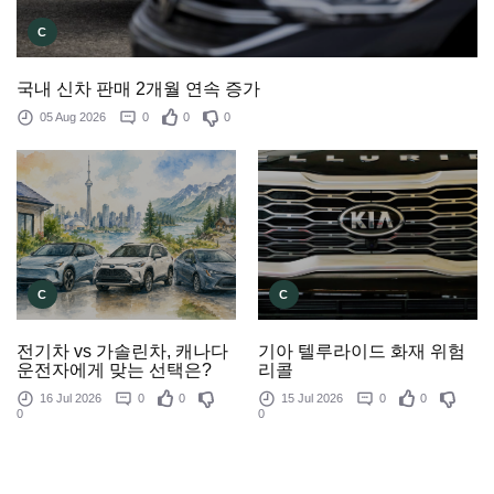
C
국내 신차 판매 2개월 연속 증가
05 Aug 2026
0
0
0
C
C
기아 텔루라이드 화재 위험
전기차 vs 가솔린차, 캐나다
리콜
운전자에게 맞는 선택은?
15 Jul 2026
0
0
16 Jul 2026
0
0
0
0