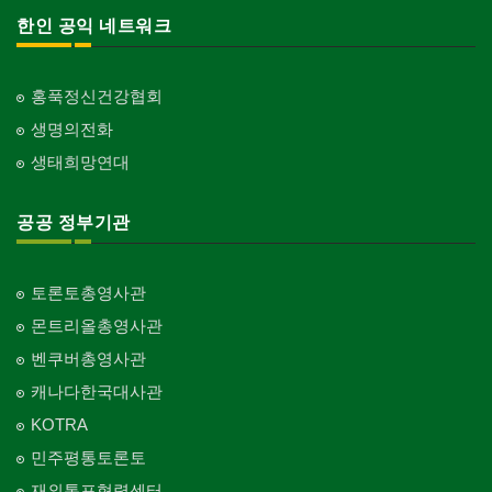
한인 공익 네트워크
홍푹정신건강협회
생명의전화
생태희망연대
공공 정부기관
토론토총영사관
몬트리올총영사관
벤쿠버총영사관
캐나다한국대사관
KOTRA
민주평통토론토
재외통포협력센터