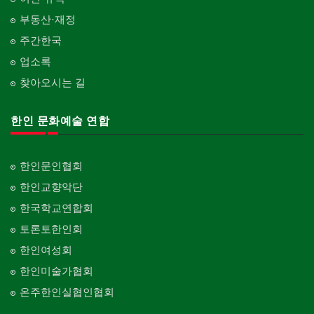
부동산·재정
주간한국
업소록
찾아오시는 길
한인 문화예술 연합
한인문인협회
한인교향악단
한국학교연합회
토론토한인회
한인여성회
한인미술가협회
온주한인실협인협회