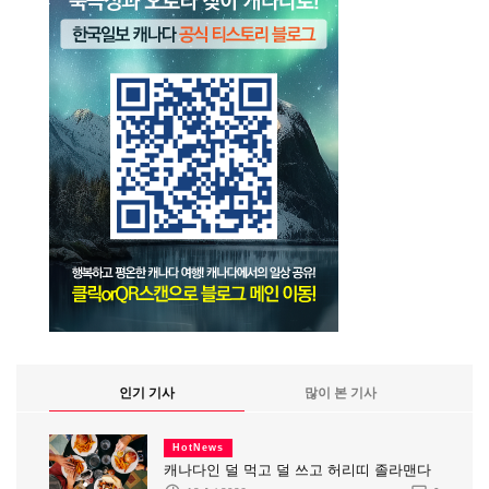
인기 기사
많이 본 기사
HotNews
캐나다인 덜 먹고 덜 쓰고 허리띠 졸라맨다