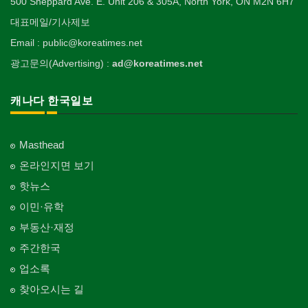
500 Sheppard Ave. E. Unit 206 & 305A, North York, ON M2N 6H7
대표메일/기사제보
Email : public@koreatimes.net
광고문의(Advertising) :
ad@koreatimes.net
캐나다 한국일보
Masthead
온라인지면 보기
핫뉴스
이민·유학
부동산·재정
주간한국
업소록
찾아오시는 길