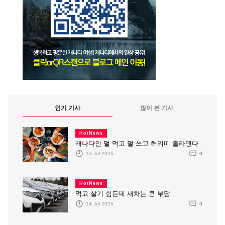
인기 기사
많이 본 기사
HotNews
캐나다인 덜 먹고 덜 쓰고 허리띠 졸라맨다
13 Jul 2026
0
HotNews
먹고 살기 힘든데 새차는 큰 부담
14 Jul 2026
0