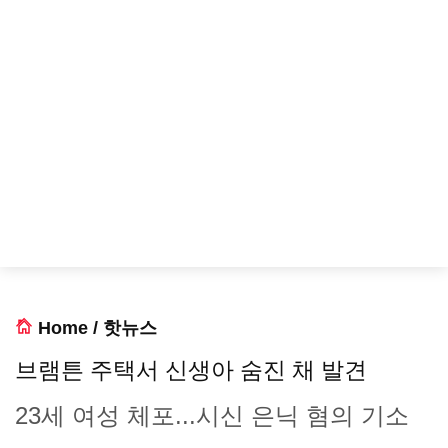
Home
/
핫뉴스
브램튼 주택서 신생아 숨진 채 발견
23세 여성 체포...시신 은닉 혐의 기소