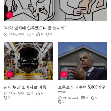
H
"마약 범죄에 연루됐으니 돈 보내라"
06 Aug 2026
0
0
0
H
H
토론토 임대주택 5,600가구
관세 부담 소비자로 이동
공급
05 Aug 2026
0
0
0
05 Aug 2026
0
0
0