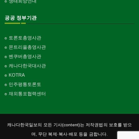
생태희망연대
공공 정부기관
토론토총영사관
몬트리올총영사관
벤쿠버총영사관
캐나다한국대사관
KOTRA
민주평통토론토
재외통포협력센터
캐나다한국일보의 모든 기사(content)는 저작권법의 보호를 받으
며, 무단 복제·복사·배포 등을 금합니다.