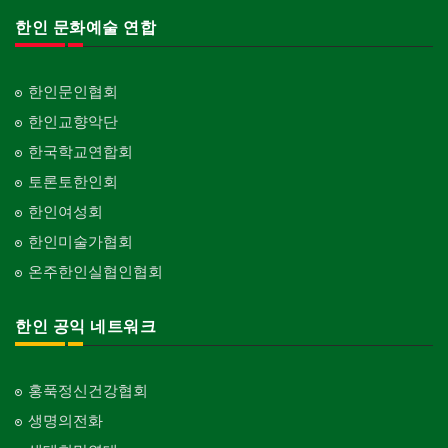
한인 문화예술 연합
한인문인협회
한인교향악단
한국학교연합회
토론토한인회
한인여성회
한인미술가협회
온주한인실협인협회
한인 공익 네트워크
홍푹정신건강협회
생명의전화