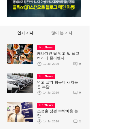
인기 기사
많이 본 기사
HotNews
캐나다인 덜 먹고 덜 쓰고
허리띠 졸라맨다
13 Jul 2026
0
HotNews
먹고 살기 힘든데 새차는
큰 부담
14 Jul 2026
0
HotNews
조성훈 장관 숙박비용 논
란
14 Jul 2026
2