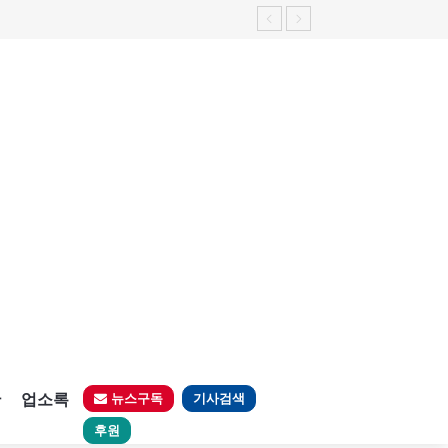
판
업소록
뉴스구독
기사검색
후원