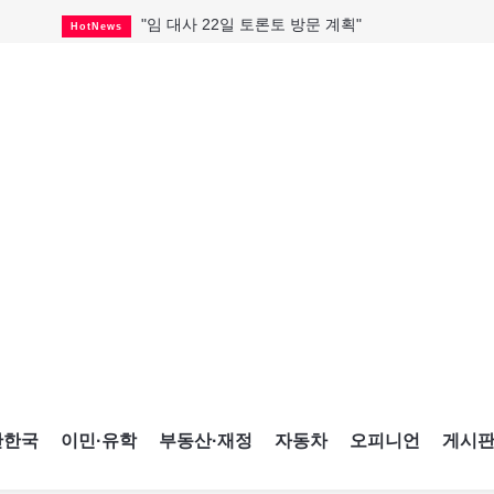
"임 대사 22일 토론토 방문 계획"
HotNews
캐나다 관광업, 올여름 기록적 호황
HotNews
온타리오 3곳 보궐선거 확정
HotNews
캐나다·미국 교역 20억 불 감소
HotNews
온타리오 공공기관 8곳 감사
HotNews
국내 신차 판매 2개월 연속 증가
Car
토론토 임대주택 5,600가구 공급
HotNews
"음향 시스템 필요한가요?"
HotNews
자매 작가, 장애인 재활캠프서 특별한 재능기부
HotNews
간한국
이민·유학
부동산·재정
자동차
오피니언
게시