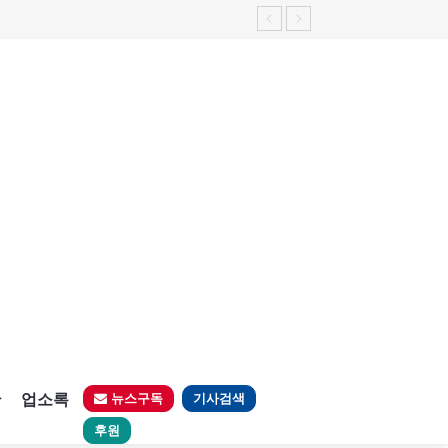
판
업소록
뉴스구독
기사검색
후원