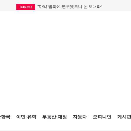
"마약 범죄에 연루됐으니 돈 보내라"
HotNews
대한축구협회, 15년 전 외국인 심판에 성 접대
HotNews
미시사가서 경찰 수사 중 총격 발생
HotNews
캐나다·미국 교역 20억 불 감소
HotNews
온타리오 공공기관 8곳 감사
HotNews
국내 신차 판매 2개월 연속 증가
Car
캐나다 관광업, 올여름 기록적 호황
HotNews
"임 대사 22일 토론토 방문 계획"
HotNews
해외 수감 한국인 4년 새 25% 늘어
HotNews
간한국
이민·유학
부동산·재정
자동차
오피니언
게시