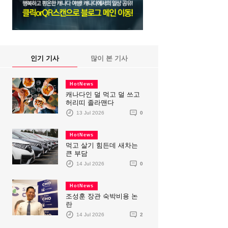
인기 기사
많이 본 기사
HotNews
캐나다인 덜 먹고 덜 쓰고
허리띠 졸라맨다
13 Jul 2026
0
HotNews
먹고 살기 힘든데 새차는
큰 부담
14 Jul 2026
0
HotNews
조성훈 장관 숙박비용 논
란
14 Jul 2026
2