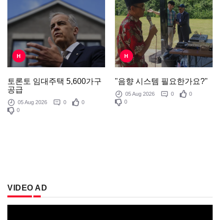
H
H
"음향 시스템 필요한가요?"
토론토 임대주택 5,600가구
공급
05 Aug 2026
0
0
0
05 Aug 2026
0
0
0
VIDEO AD