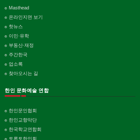
Masthead
온라인지면 보기
핫뉴스
이민·유학
부동산·재정
주간한국
업소록
찾아오시는 길
한인 문화예술 연합
한인문인협회
한인교향악단
한국학교연합회
토론토한인회