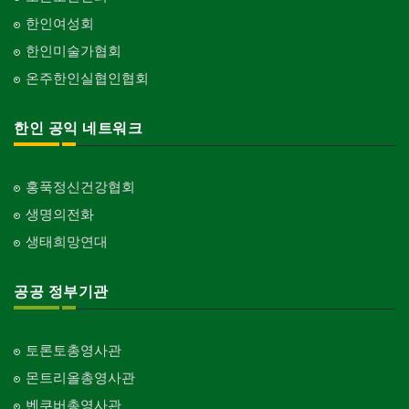
한인여성회
한인미술가협회
온주한인실협인협회
한인 공익 네트워크
홍푹정신건강협회
생명의전화
생태희망연대
공공 정부기관
토론토총영사관
몬트리올총영사관
벤쿠버총영사관