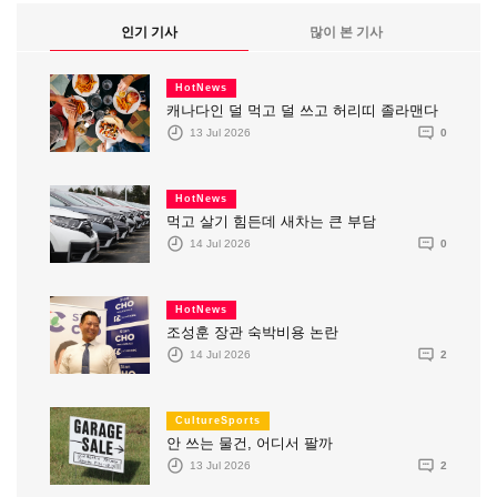
인기 기사
많이 본 기사
HotNews
캐나다인 덜 먹고 덜 쓰고 허리띠 졸라맨다
13 Jul 2026
0
HotNews
먹고 살기 힘든데 새차는 큰 부담
14 Jul 2026
0
HotNews
조성훈 장관 숙박비용 논란
14 Jul 2026
2
CultureSports
안 쓰는 물건, 어디서 팔까
13 Jul 2026
2