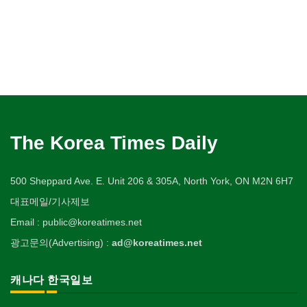
The Korea Times Daily
500 Sheppard Ave. E. Unit 206 & 305A, North York, ON M2N 6H7
대표메일/기사제보
Email : public@koreatimes.net
광고문의(Advertising) :
ad@koreatimes.net
캐나다 한국일보