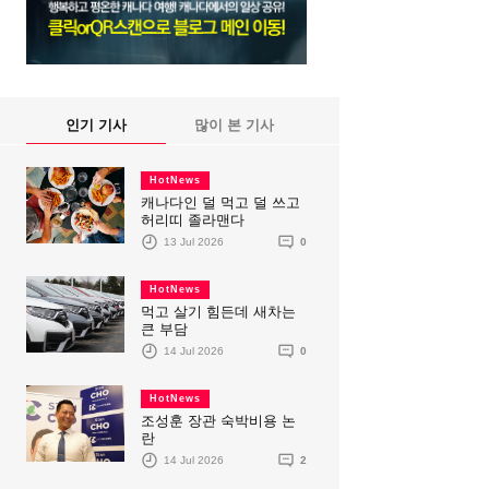
인기 기사
많이 본 기사
HotNews
캐나다인 덜 먹고 덜 쓰고
허리띠 졸라맨다
13 Jul 2026
0
HotNews
먹고 살기 힘든데 새차는
큰 부담
14 Jul 2026
0
HotNews
조성훈 장관 숙박비용 논
란
14 Jul 2026
2