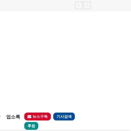
판
업소록
뉴스구독
기사검색
후원