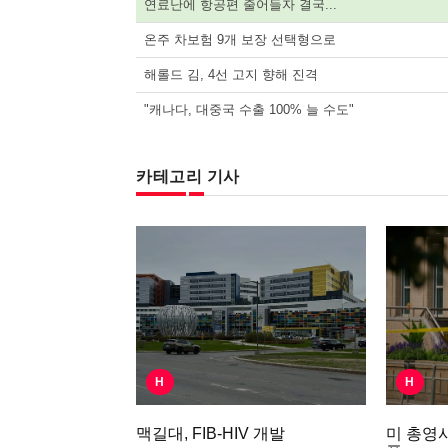
연료난에 항공편 줄어들자 결국...
온주 차보험 9개 보장 선택형으로
해롤드 김, 4선 고지 향해 진격
"캐나다, 대중국 수출 100% 늘 수도"
카테고리 기사
H
H
미 총영사
맥길대, FIB-HIV 개발