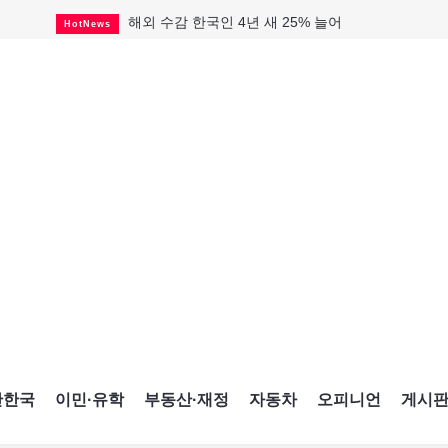
해외 수감 한국인 4년 새 25% 늘어
HotNews
"마약 범죄에 연루됐으니 돈 보내라"
HotNews
GTA 주택거래 전년비 0.9%↓, 전월비 3.2%↑
RealtyFinancing
미 총영사관 총격 용의자 2명 체포
HotNews
살해 전 이미 경찰 찾았던 여성들
HotNews
미시사가서 경찰 수사 중 총격 발생
HotNews
비만·당뇨약 수요 확대에 제약사 웃었다
HotNews
TTC 역무 감독관 97% 파업 찬성
HotNews
캐나다인 33% "생활비 부담에 보험 축소"
HotNews
간한국
이민·유학
부동산·재정
자동차
오피니언
게시