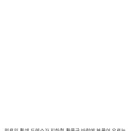
먼로의 흰색 드레스가 지하철 환풍구 바람에 부풀어 오르는