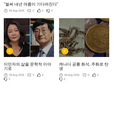
"벌써 내년 여름이 기다려진다"
06 Aug 2026
0
0
0
C
C
이민자의 삶을 문학적 이야
캐나다 공룡 화석, 주화로 탄
기로
생
06 Aug 2026
0
0
06 Aug 2026
0
0
0
0