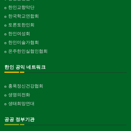
한인교향악단
한국학교연합회
토론토한인회
한인여성회
한인미술가협회
온주한인실협인협회
한인 공익 네트워크
홍푹정신건강협회
생명의전화
생태희망연대
공공 정부기관