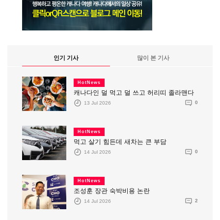
인기 기사
많이 본 기사
HotNews
캐나다인 덜 먹고 덜 쓰고 허리띠 졸라맨다
13 Jul 2026
0
HotNews
먹고 살기 힘든데 새차는 큰 부담
14 Jul 2026
0
HotNews
조성훈 장관 숙박비용 논란
14 Jul 2026
2