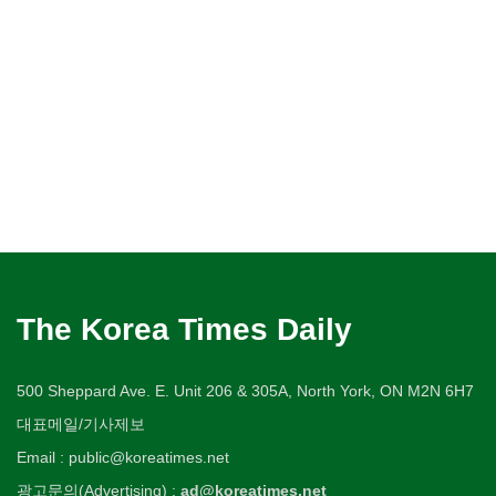
The Korea Times Daily
500 Sheppard Ave. E. Unit 206 & 305A, North York, ON M2N 6H7
대표메일/기사제보
Email : public@koreatimes.net
광고문의(Advertising) :
ad@koreatimes.net