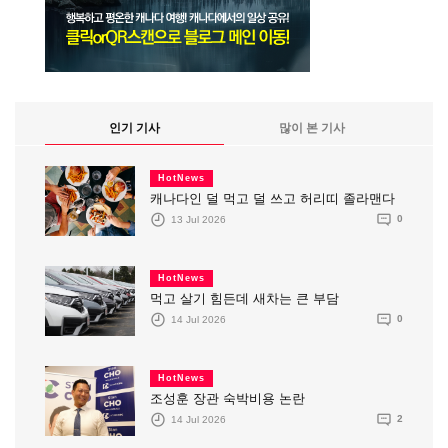
인기 기사
많이 본 기사
HotNews
캐나다인 덜 먹고 덜 쓰고 허리띠 졸라맨다
13 Jul 2026
0
HotNews
먹고 살기 힘든데 새차는 큰 부담
14 Jul 2026
0
HotNews
조성훈 장관 숙박비용 논란
14 Jul 2026
2