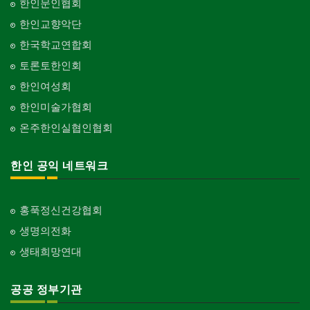
한인문인협회
한인교향악단
한국학교연합회
토론토한인회
한인여성회
한인미술가협회
온주한인실협인협회
한인 공익 네트워크
홍푹정신건강협회
생명의전화
생태희망연대
공공 정부기관