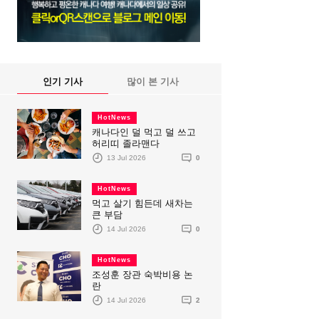
인기 기사
많이 본 기사
HotNews
캐나다인 덜 먹고 덜 쓰고
허리띠 졸라맨다
13 Jul 2026
0
HotNews
먹고 살기 힘든데 새차는
큰 부담
14 Jul 2026
0
HotNews
조성훈 장관 숙박비용 논
란
14 Jul 2026
2