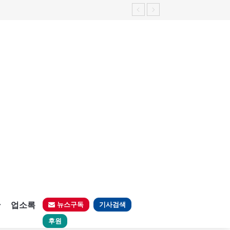
판
업소록
뉴스구독
기사검색
후원