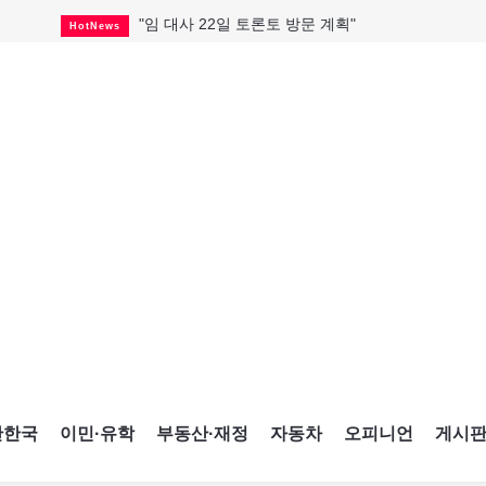
"임 대사 22일 토론토 방문 계획"
HotNews
캐나다 관광업, 올여름 기록적 호황
HotNews
온타리오 3곳 보궐선거 확정
HotNews
캐나다·미국 교역 20억 불 감소
HotNews
온타리오 공공기관 8곳 감사
HotNews
국내 신차 판매 2개월 연속 증가
Car
토론토 임대주택 5,600가구 공급
HotNews
"음향 시스템 필요한가요?"
HotNews
자매 작가, 장애인 재활캠프서 특별한 재능기부
HotNews
간한국
이민·유학
부동산·재정
자동차
오피니언
게시