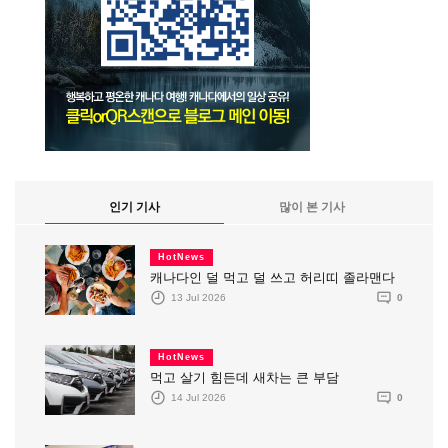
인기 기사
많이 본 기사
HotNews
캐나다인 덜 먹고 덜 쓰고 허리띠 졸라맨다
13 Jul 2026
0
HotNews
먹고 살기 힘든데 새차는 큰 부담
14 Jul 2026
0