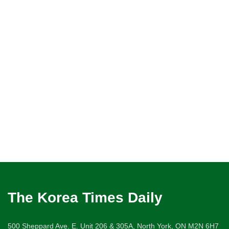
The Korea Times Daily
500 Sheppard Ave. E. Unit 206 & 305A, North York, ON M2N 6H7