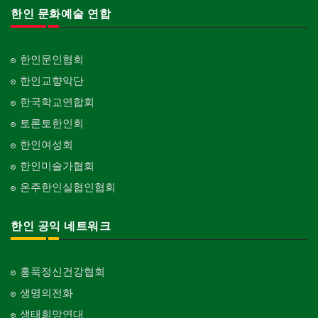
한인 문화예술 연합
한인문인협회
한인교향악단
한국학교연합회
토론토한인회
한인여성회
한인미술가협회
온주한인실협인협회
한인 공익 네트워크
홍푹정신건강협회
생명의전화
생태희망연대