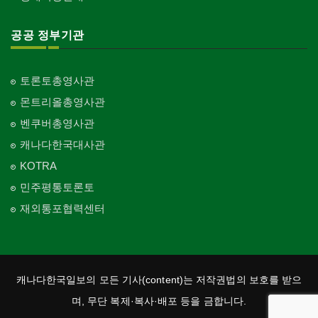
공공 정부기관
토론토총영사관
몬트리올총영사관
벤쿠버총영사관
캐나다한국대사관
KOTRA
민주평통토론토
재외통포협력센터
캐나다한국일보의 모든 기사(content)는 저작권법의 보호를 받으
며, 무단 복제·복사·배포 등을 금합니다.