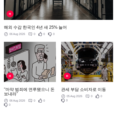
H
해외 수감 한국인 4년 새 25% 늘어
06 Aug 2026
0
0
0
H
H
"마약 범죄에 연루됐으니 돈
관세 부담 소비자로 이동
보내라"
05 Aug 2026
0
0
0
06 Aug 2026
0
0
0