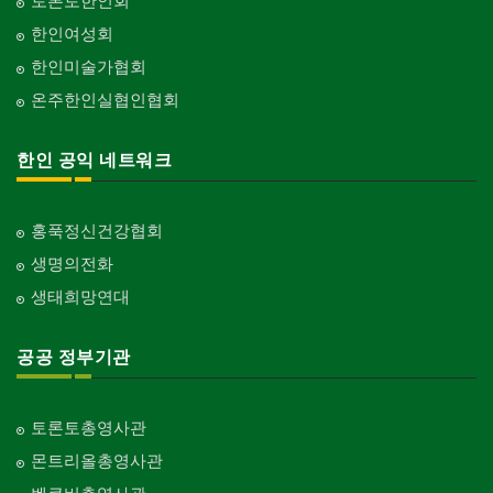
토론토한인회
한인여성회
한인미술가협회
온주한인실협인협회
한인 공익 네트워크
홍푹정신건강협회
생명의전화
생태희망연대
공공 정부기관
토론토총영사관
몬트리올총영사관