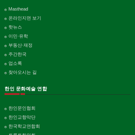
Masthead
온라인지면 보기
핫뉴스
이민·유학
부동산·재정
주간한국
업소록
찾아오시는 길
한인 문화예술 연합
한인문인협회
한인교향악단
한국학교연합회