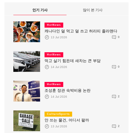
인기 기사
많이 본 기사
HotNews
캐나다인 덜 먹고 덜 쓰고 허리띠 졸라맨다
13 Jul 2026
0
HotNews
먹고 살기 힘든데 새차는 큰 부담
14 Jul 2026
0
HotNews
조성훈 장관 숙박비용 논란
14 Jul 2026
2
CultureSports
안 쓰는 물건, 어디서 팔까
13 Jul 2026
2