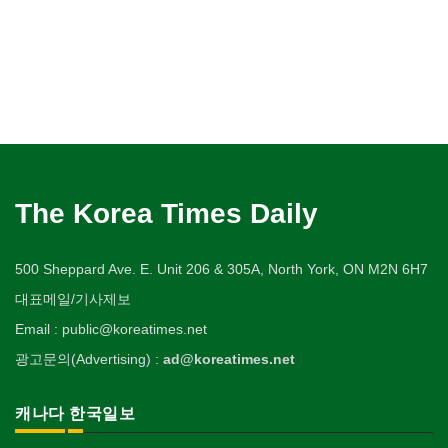
The Korea Times Daily
500 Sheppard Ave. E. Unit 206 & 305A, North York, ON M2N 6H7
대표메일/기사제보
Email : public@koreatimes.net
광고문의(Advertising) :
ad@koreatimes.net
캐나다 한국일보