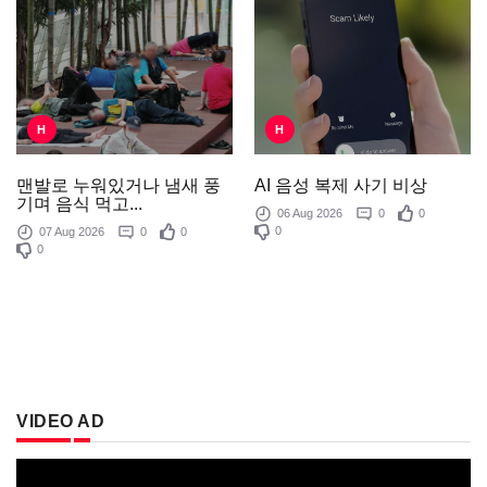
H
H
AI 음성 복제 사기 비상
맨발로 누워있거나 냄새 풍
기며 음식 먹고...
06 Aug 2026
0
0
0
07 Aug 2026
0
0
0
VIDEO AD