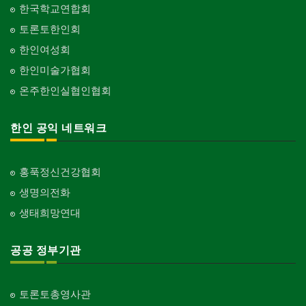
한국학교연합회
토론토한인회
한인여성회
한인미술가협회
온주한인실협인협회
한인 공익 네트워크
홍푹정신건강협회
생명의전화
생태희망연대
공공 정부기관
토론토총영사관