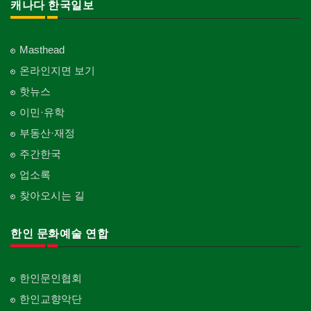
캐나다 한국일보
Masthead
온라인지면 보기
핫뉴스
이민·유학
부동산·재정
주간한국
업소록
찾아오시는 길
한인 문화예술 연합
한인문인협회
한인교향악단