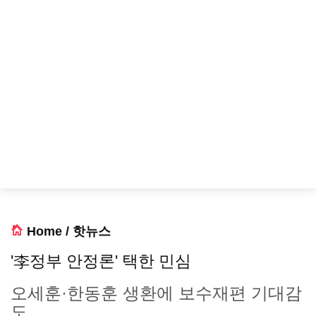
Home
/
핫뉴스
'李정부 안정론' 택한 민심
오세훈·한동훈 생환에 보수재편 기대감
도