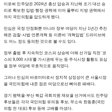
이로써 민주당은 2024년 총선 압승과 지난해 조기 대선 승
리로 확보한 입법·행정·권력에 이어 풀뿌리 지방 권력에서
까지 국민의힘을 압도하게 됐다.
민심은 국정 안정화뿐 아니라 정부·여당이 지난 1년간 추진
해온 검찰·사법·언론개혁 등 이른바 '개혁입법' 드라이브에
도 어느 정도 동의한 것으로 볼 수도 있다.
정부 출범 후 지속적인 코스피 상승에 더해 선거일 직전 '코
스피 9,000 시대'를 가시권에 두는 등 주식시장 활황도 표심
을 정부 여당에 우호적으로 움직였다.
그러나 민심의 바로미터로서 정치적 상징성이 큰 서울시장
을 국민의힘에 내준 점은 여당으로선 뼈아픈 패배다.
경기 평택을·부산 북갑 국회의원 재보궐 선거에서도 민주당
후보들은 각각 국민의힘 유의동 후보, 무소속 한동훈(국민
의힘 전 대표) 후보 등에 고배를 마셨다.