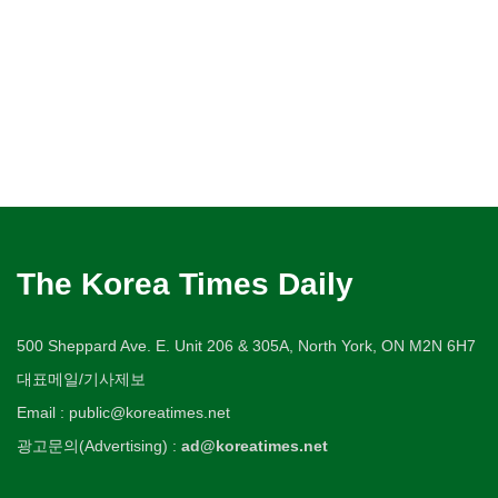
The Korea Times Daily
500 Sheppard Ave. E. Unit 206 & 305A, North York, ON M2N 6H7
대표메일/기사제보
Email : public@koreatimes.net
광고문의(Advertising) :
ad@koreatimes.net