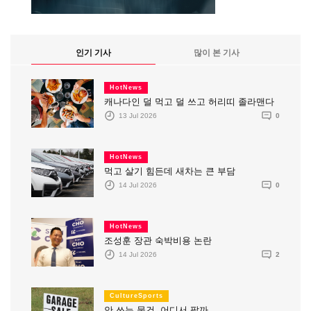
인기 기사
많이 본 기사
HotNews
캐나다인 덜 먹고 덜 쓰고 허리띠 졸라맨다
13 Jul 2026
0
HotNews
먹고 살기 힘든데 새차는 큰 부담
14 Jul 2026
0
HotNews
조성훈 장관 숙박비용 논란
14 Jul 2026
2
CultureSports
안 쓰는 물건, 어디서 팔까