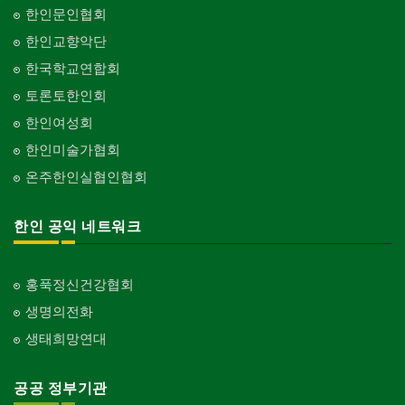
한인문인협회
한인교향악단
한국학교연합회
토론토한인회
한인여성회
한인미술가협회
온주한인실협인협회
한인 공익 네트워크
홍푹정신건강협회
생명의전화
생태희망연대
공공 정부기관