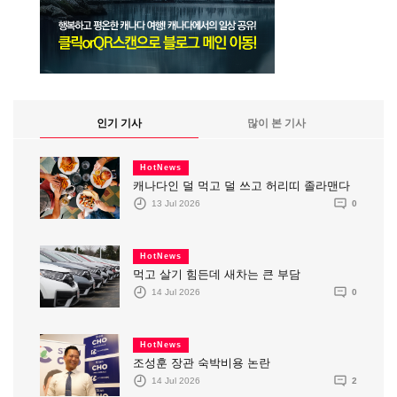
인기 기사
많이 본 기사
HotNews
캐나다인 덜 먹고 덜 쓰고 허리띠 졸라맨다
13 Jul 2026
0
HotNews
먹고 살기 힘든데 새차는 큰 부담
14 Jul 2026
0
HotNews
조성훈 장관 숙박비용 논란
14 Jul 2026
2