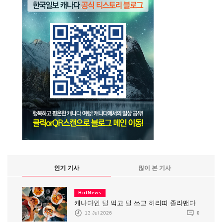
인기 기사
많이 본 기사
HotNews
캐나다인 덜 먹고 덜 쓰고 허리띠 졸라맨다
13 Jul 2026
0