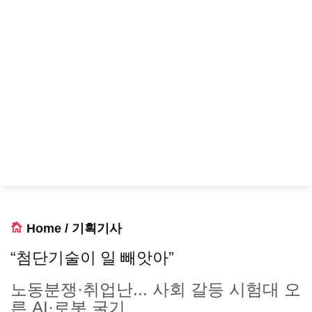
Home
/
기획기사
“첨단기술이 일 빼앗아”
노동분쟁·취업난... 사회 갈등 시험대 오
른 AI·로봇 굴기