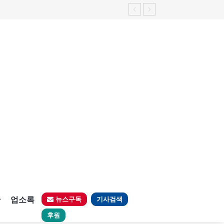
판
업소록
뉴스구독
기사검색
후원