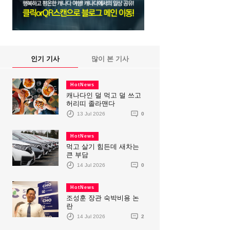
인기 기사
많이 본 기사
HotNews
캐나다인 덜 먹고 덜 쓰고
허리띠 졸라맨다
13 Jul 2026
0
HotNews
먹고 살기 힘든데 새차는
큰 부담
14 Jul 2026
0
HotNews
조성훈 장관 숙박비용 논
란
14 Jul 2026
2