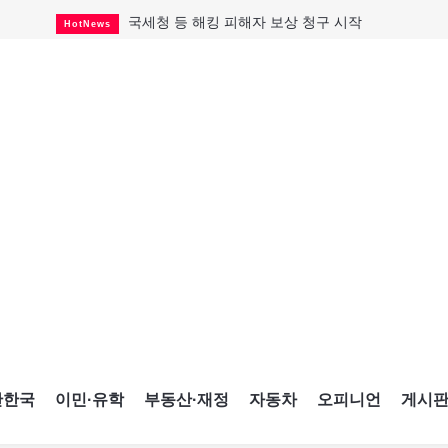
국세청 등 해킹 피해자 보상 청구 시작
HotNews
살사축제 총격 용의자 기소
HotNews
태국서 14세 중학생 총기난사...최소 8명 살해
HotNews
래리 브록 연방보수당 의원 사임
HotNews
아동병원 직원 성범죄 혐의로 기소
HotNews
맨발로 누워있거나 냄새 풍기며 음식 먹고...
HotNews
미국 영주권 수속 한인, 공항서 체포돼
HotNews
"벌써 내년 여름이 기다려진다"
CultureSports
캐나다 실업률 6.4%...2년래 최저
HotNews
간한국
이민·유학
부동산·재정
자동차
오피니언
게시