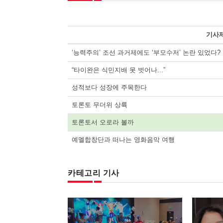
기사
‘능력주의’ 조선 과거제에도 ‘부모수저’ 논란 있었다?
“타이완은 식민지배 못 벗어나...”
성적보다 성장에 주목한다
토론토 무더위 상륙
토론토서 오로라 볼까
예멜합창단과 떠나는 영화음악 여행
카테고리 기사