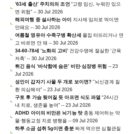
‘63세 출산’ 주치의의 조언
“고령 임신, 누워만 있으
면 위험” -- 30 Jul 2026
해외여행 중 설사하는 아이
지사제 임의로 먹이면
안돼요 -- 30 Jul 2026
여름철 영유아 수족구병 확산세
물집 터뜨리거나 연
고 바르면 안 돼 -- 30 Jul 2026
34-60-78세 ‘노화의 고비’
건강수명에 절실한 ‘근육
저축’ -- 30 Jul 2026
튀긴 음식 ‘바삭함에 숨은’ 비만·심장병 위험
-- 23
Jul 2026
성인이 갑자기 사물 두 개로 보이면?
"뇌신경계 질
환 의심해야” -- 23 Jul 2026
구토 후 가슴 찢어질 듯 아프면 식도 파열
“24시간
내 치료, 생존율 높여” -- 23 Jul 2026
ADHD 아이의 비만은 뇌기능 탓
충동 제어하는 약
물·행동교정 치료 병행을 -- 09 Jul 2026
하루 소금 섭취 5g이면 충분
짜게 먹으면 심혈관질