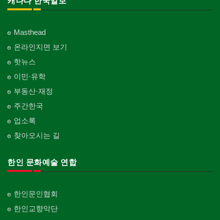
캐나다 한국일보
Masthead
온라인지면 보기
핫뉴스
이민·유학
부동산·재정
주간한국
업소록
찾아오시는 길
한인 문화예술 연합
한인문인협회
한인교향악단