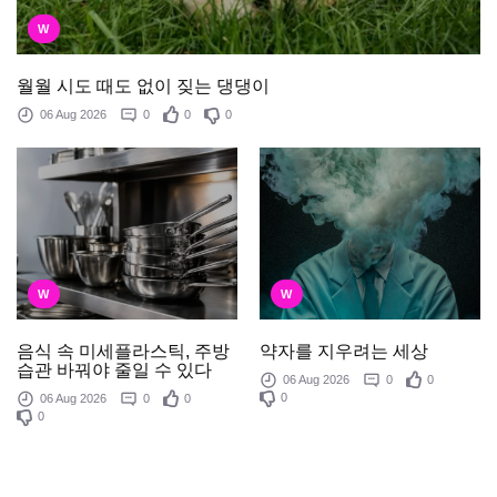
W
월월 시도 때도 없이 짖는 댕댕이
06 Aug 2026
0
0
0
W
W
음식 속 미세플라스틱, 주방
약자를 지우려는 세상
습관 바꿔야 줄일 수 있다
06 Aug 2026
0
0
0
06 Aug 2026
0
0
0