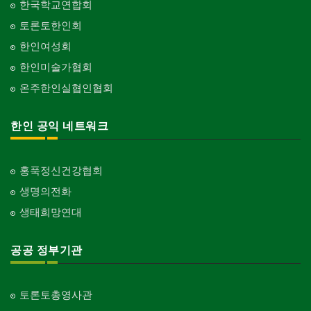
한국학교연합회
토론토한인회
한인여성회
한인미술가협회
온주한인실협인협회
한인 공익 네트워크
홍푹정신건강협회
생명의전화
생태희망연대
공공 정부기관
토론토총영사관