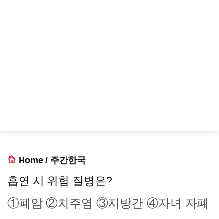
Home
/
주간한국
흡연 시 위험 질병은?
①폐암 ②치주염 ③지방간 ④자녀 자폐