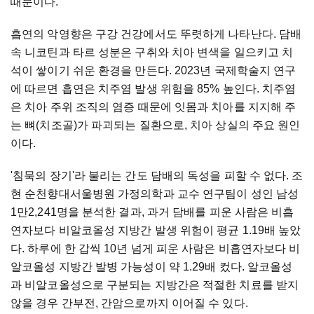
때문이다.
흡연의 악영향은 구강 건강에서도 뚜렷하게 나타난다. 담배
속 니코틴과 타르 성분은 구취와 치아 변색을 일으키고 치
석이 쌓이기 쉬운 환경을 만든다. 2023년 국제학술지 연구
에 따르면 흡연은 치주염 발생 위험을 85% 높인다. 치주염
은 치아 주위 조직의 염증 때문에 잇몸과 치아를 지지해 주
는 뼈(치조골)가 파괴되는 질환으로, 치아 상실의 주요 원인
이다.
'침묵의 장기'라 불리는 간도 담배의 독성을 피할 수 없다. 조
현 순천향대서울병원 가정의학과 교수 연구팀이 성인 남성
1만2,241명을 분석한 결과, 과거 담배를 피운 사람은 비흡
연자보다 비알코올성 지방간 발생 위험이 평균 1.19배 높았
다. 하루에 한 갑씩 10년 넘게 피운 사람은 비흡연자보다 비
알코올성 지방간 발병 가능성이 약 1.29배 컸다. 알코올성
과 비알코올성으로 구분되는 지방간은 적절한 치료를 받지
않을 경우 간부전, 간암으로까지 이어질 수 있다.