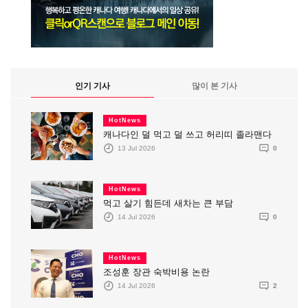
인기 기사
많이 본 기사
HotNews
캐나다인 덜 먹고 덜 쓰고 허리띠 졸라맨다
13 Jul 2026
0
HotNews
먹고 살기 힘든데 새차는 큰 부담
14 Jul 2026
0
HotNews
조성훈 장관 숙박비용 논란
14 Jul 2026
2