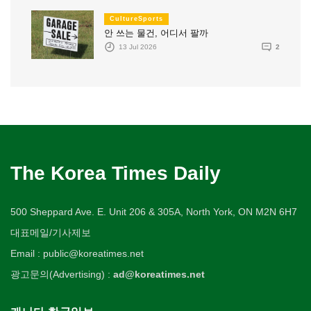
CultureSports
안 쓰는 물건, 어디서 팔까
13 Jul 2026
2
The Korea Times Daily
500 Sheppard Ave. E. Unit 206 & 305A, North York, ON M2N 6H7
대표메일/기사제보
Email : public@koreatimes.net
광고문의(Advertising) :
ad@koreatimes.net