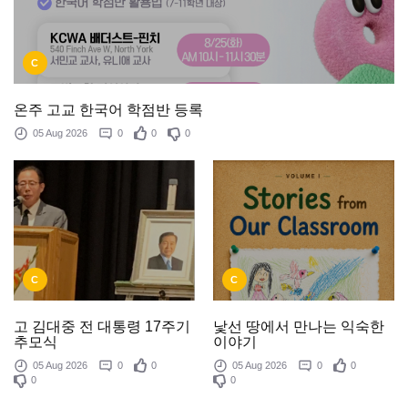
C
온주 고교 한국어 학점반 등록
05 Aug 2026
0
0
0
C
C
낯선 땅에서 만나는 익숙한
고 김대중 전 대통령 17주기
이야기
추모식
05 Aug 2026
0
0
05 Aug 2026
0
0
0
0