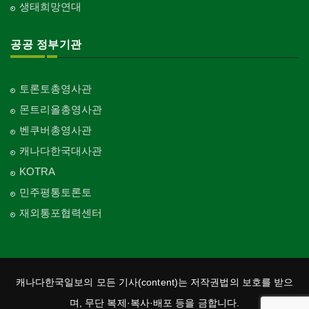
생태희망연대
공공 정부기관
토론토총영사관
몬트리올총영사관
벤쿠버총영사관
캐나다한국대사관
KOTRA
민주평통토론토
재외통포협력센터
캐나다한국일보의 모든 기사(content)는 저작권법의 보호를 받으
며, 무단 복제·복사·배포 등을 금합니다.