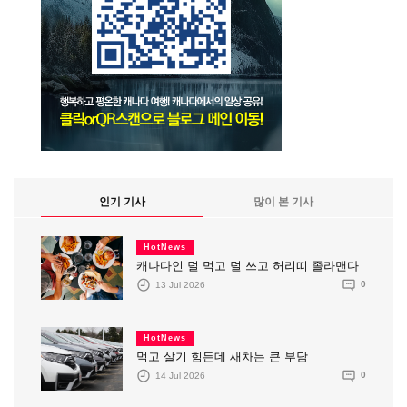
인기 기사
많이 본 기사
HotNews
캐나다인 덜 먹고 덜 쓰고 허리띠 졸라맨다
13 Jul 2026
0
HotNews
먹고 살기 힘든데 새차는 큰 부담
14 Jul 2026
0