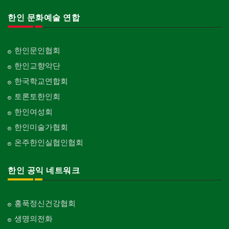
한인 문화예술 연합
한인문인협회
한인교향악단
한국학교연합회
토론토한인회
한인여성회
한인미술가협회
온주한인실협인협회
한인 공익 네트워크
홍푹정신건강협회
생명의전화