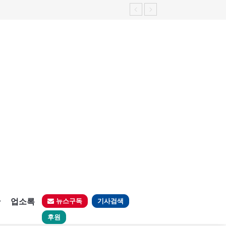
판
업소록
뉴스구독
기사검색
후원