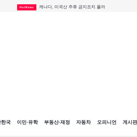
캐나다, 미국산 주류 금지조치 풀까
HotNews
제주 전국체전 10월16일 개막
CultureSports
퇴역 군용기, 산불 진화에 투입
HotNews
국세청 등 해킹 피해자 보상 청구 시작
HotNews
살사축제 총격 용의자 기소
HotNews
아동병원 직원 성범죄 혐의로 기소
HotNews
미국 영주권 수속 한인, 공항서 체포돼
HotNews
K-컬처 크루즈 타고 토론토 달군다
CultureSports
CNE에 한국의 맛과 멋 스며든다
HotNews
간한국
이민·유학
부동산·재정
자동차
오피니언
게시