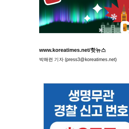
www.koreatimes.net/핫뉴스
박해련 기자 (press3@koreatimes.net)