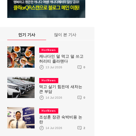
인기 기사
많이 본 기사
HotNews
캐나다인 덜 먹고 덜 쓰고
허리띠 졸라맨다
13 Jul 2026
0
HotNews
먹고 살기 힘든데 새차는
큰 부담
14 Jul 2026
0
HotNews
조성훈 장관 숙박비용 논
란
14 Jul 2026
2