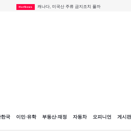
캐나다, 미국산 주류 금지조치 풀까
HotNews
제주 전국체전 10월16일 개막
CultureSports
퇴역 군용기, 산불 진화에 투입
HotNews
국세청 등 해킹 피해자 보상 청구 시작
HotNews
살사축제 총격 용의자 기소
HotNews
아동병원 직원 성범죄 혐의로 기소
HotNews
미국 영주권 수속 한인, 공항서 체포돼
HotNews
K-컬처 크루즈 타고 토론토 달군다
CultureSports
CNE에 한국의 맛과 멋 스며든다
HotNews
간한국
이민·유학
부동산·재정
자동차
오피니언
게시