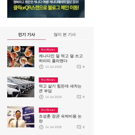
인기 기사
많이 본 기사
HotNews
캐나다인 덜 먹고 덜 쓰고
허리띠 졸라맨다
13 Jul 2026
0
HotNews
먹고 살기 힘든데 새차는
큰 부담
14 Jul 2026
0
HotNews
조성훈 장관 숙박비용 논
란
14 Jul 2026
2