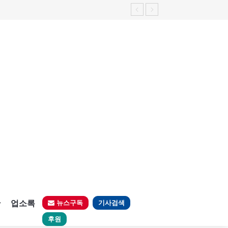
판
업소록
뉴스구독
기사검색
후원