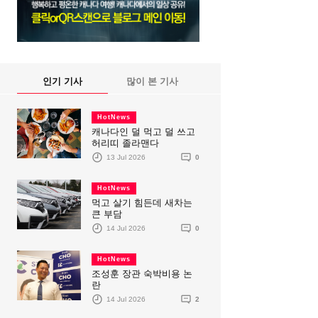
인기 기사
많이 본 기사
HotNews
캐나다인 덜 먹고 덜 쓰고
허리띠 졸라맨다
13 Jul 2026
0
HotNews
먹고 살기 힘든데 새차는
큰 부담
14 Jul 2026
0
HotNews
조성훈 장관 숙박비용 논
란
14 Jul 2026
2