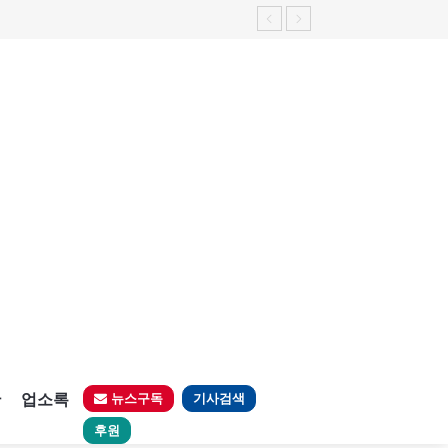
판
업소록
뉴스구독
기사검색
후원