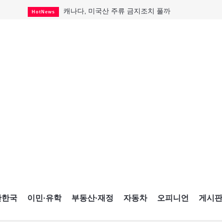
캐나다, 미국산 주류 금지조치 풀까
HotNews
제주 전국체전 10월16일 개막
CultureSports
퇴역 군용기, 산불 진화에 투입
HotNews
국세청 등 해킹 피해자 보상 청구 시작
HotNews
살사축제 총격 용의자 기소
HotNews
아동병원 직원 성범죄 혐의로 기소
HotNews
미국 영주권 수속 한인, 공항서 체포돼
HotNews
K-컬처 크루즈 타고 토론토 달군다
CultureSports
CNE에 한국의 맛과 멋 스며든다
HotNews
간한국
이민·유학
부동산·재정
자동차
오피니언
게시