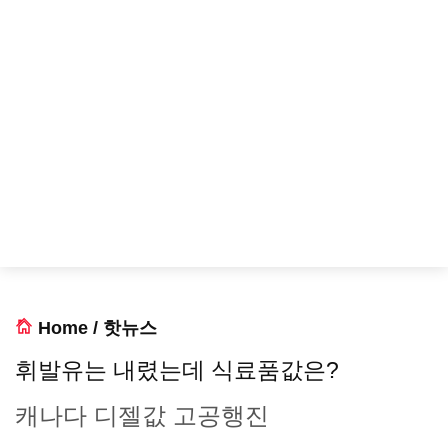
Home
/
핫뉴스
휘발유는 내렸는데 식료품값은?
캐나다 디젤값 고공행진