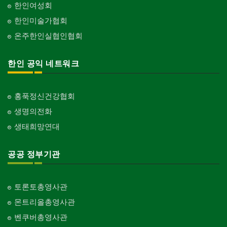
한인여성회
한인미술가협회
온주한인실협인협회
한인 공익 네트워크
홍푹정신건강협회
생명의전화
생태희망연대
공공 정부기관
토론토총영사관
몬트리올총영사관
벤쿠버총영사관