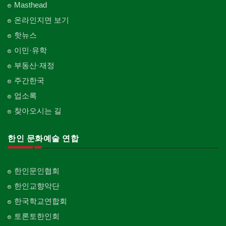
Masthead
온라인지면 보기
핫뉴스
이민·유학
부동산·재정
주간한국
업소록
찾아오시는 길
한인 문화예술 연합
한인문인협회
한인교향악단
한국학교연합회
토론토한인회