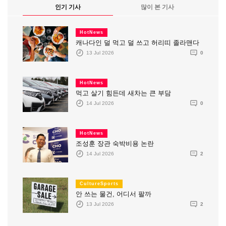
인기 기사
많이 본 기사
HotNews
캐나다인 덜 먹고 덜 쓰고 허리띠 졸라맨다
13 Jul 2026
0
HotNews
먹고 살기 힘든데 새차는 큰 부담
14 Jul 2026
0
HotNews
조성훈 장관 숙박비용 논란
14 Jul 2026
2
CultureSports
안 쓰는 물건, 어디서 팔까
13 Jul 2026
2