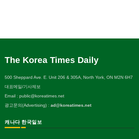
The Korea Times Daily
500 Sheppard Ave. E. Unit 206 & 305A, North York, ON M2N 6H7
대표메일/기사제보
Email : public@koreatimes.net
광고문의(Advertising) :
ad@koreatimes.net
캐나다 한국일보