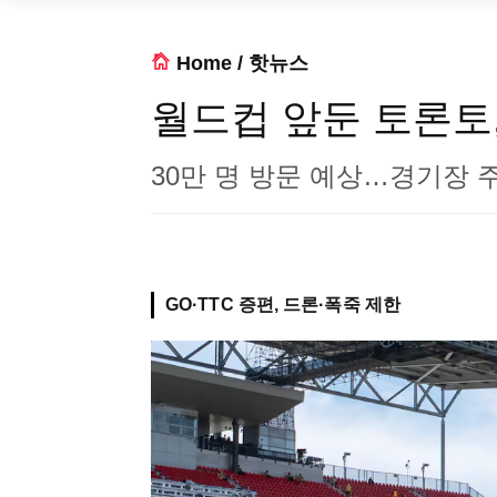
Home
/
핫뉴스
월드컵 앞둔 토론토,
30만 명 방문 예상…경기장 
GO·TTC 증편, 드론·폭죽 제한