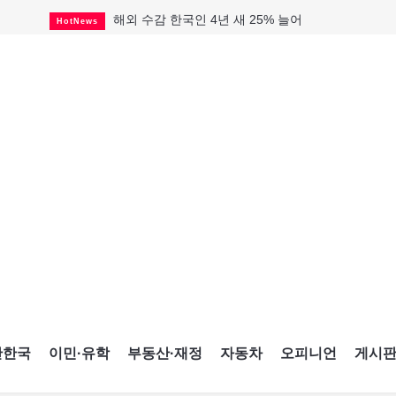
해외 수감 한국인 4년 새 25% 늘어
HotNews
"마약 범죄에 연루됐으니 돈 보내라"
HotNews
GTA 주택거래 전년비 0.9%↓, 전월비 3.2%↑
RealtyFinancing
미 총영사관 총격 용의자 2명 체포
HotNews
살해 전 이미 경찰 찾았던 여성들
HotNews
미시사가서 경찰 수사 중 총격 발생
HotNews
비만·당뇨약 수요 확대에 제약사 웃었다
HotNews
TTC 역무 감독관 97% 파업 찬성
HotNews
캐나다인 33% "생활비 부담에 보험 축소"
HotNews
간한국
이민·유학
부동산·재정
자동차
오피니언
게시