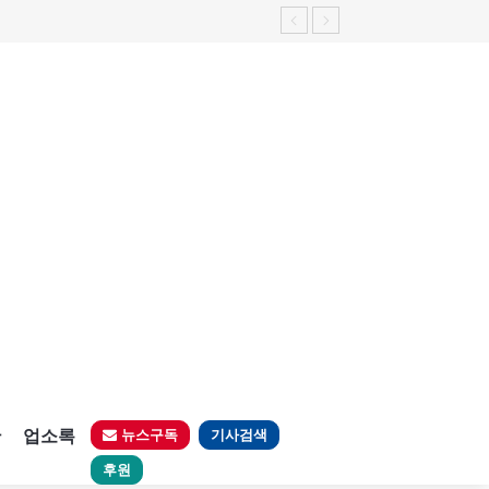
판
업소록
뉴스구독
기사검색
후원