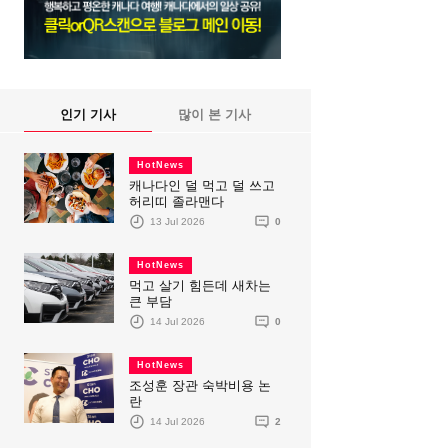
인기 기사
많이 본 기사
HotNews
캐나다인 덜 먹고 덜 쓰고
허리띠 졸라맨다
13 Jul 2026
0
HotNews
먹고 살기 힘든데 새차는
큰 부담
14 Jul 2026
0
HotNews
조성훈 장관 숙박비용 논
란
14 Jul 2026
2