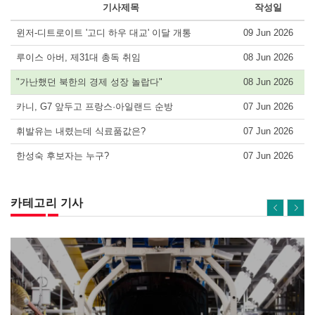
기사제목
작성일
윈저-디트로이트 '고디 하우 대교' 이달 개통
09 Jun 2026
루이스 아버, 제31대 총독 취임
08 Jun 2026
"가난했던 북한의 경제 성장 놀랍다"
08 Jun 2026
카니, G7 앞두고 프랑스·아일랜드 순방
07 Jun 2026
휘발유는 내렸는데 식료품값은?
07 Jun 2026
한성숙 후보자는 누구?
07 Jun 2026
카테고리 기사