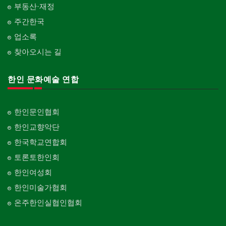
부동산·재정
주간한국
업소록
찾아오시는 길
한인 문화예술 연합
한인문인협회
한인교향악단
한국학교연합회
토론토한인회
한인여성회
한인미술가협회
온주한인실협인협회