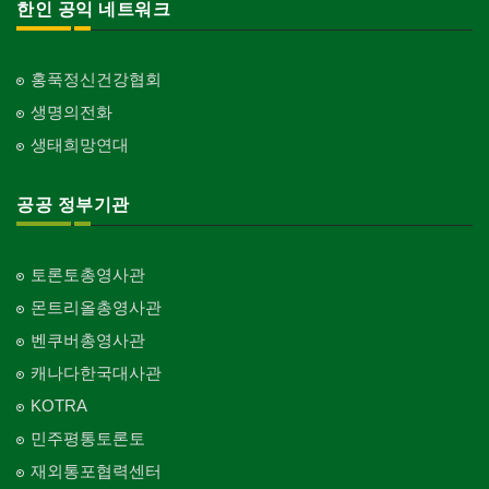
한인 공익 네트워크
홍푹정신건강협회
생명의전화
생태희망연대
공공 정부기관
토론토총영사관
몬트리올총영사관
벤쿠버총영사관
캐나다한국대사관
KOTRA
민주평통토론토
재외통포협력센터