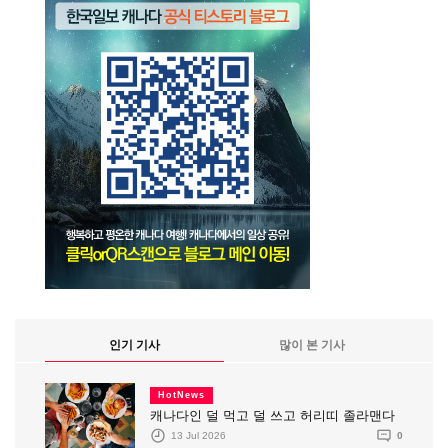
인기 기사
많이 본 기사
HotNews
캐나다인 덜 먹고 덜 쓰고 허리띠 졸라맨다
13 Jul 2026
0