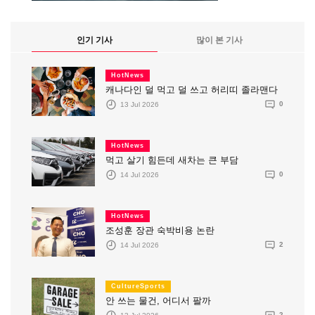
인기 기사
많이 본 기사
HotNews
캐나다인 덜 먹고 덜 쓰고 허리띠 졸라맨다
13 Jul 2026
0
HotNews
먹고 살기 힘든데 새차는 큰 부담
14 Jul 2026
0
HotNews
조성훈 장관 숙박비용 논란
14 Jul 2026
2
CultureSports
안 쓰는 물건, 어디서 팔까
13 Jul 2026
2