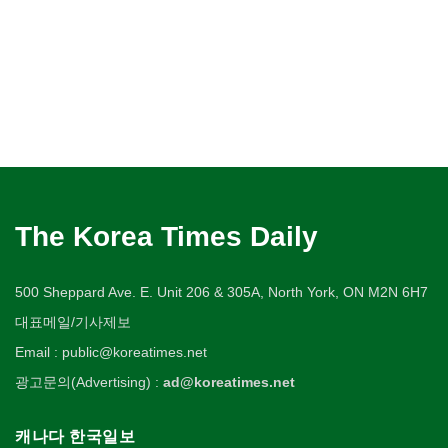
The Korea Times Daily
500 Sheppard Ave. E. Unit 206 & 305A, North York, ON M2N 6H7
대표메일/기사제보
Email : public@koreatimes.net
광고문의(Advertising) :
ad@koreatimes.net
캐나다 한국일보