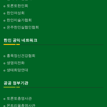
토론토한인회
한인여성회
한인미술가협회
온주한인실협인협회
한인 공익 네트워크
홍푹정신건강협회
생명의전화
생태희망연대
공공 정부기관
토론토총영사관
몬트리올총영사관