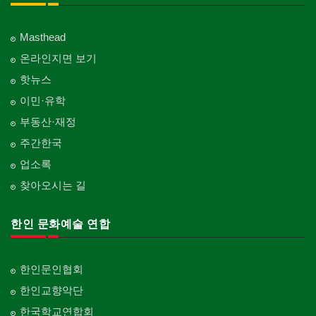
Masthead
온라인지면 보기
핫뉴스
이민·유학
부동산·재정
주간한국
업소록
찾아오시는 길
한인 문화예술 연합
한인문인협회
한인교향악단
한국학교연합회