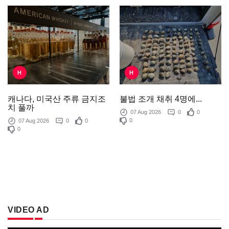
H
H
불법 조개 채취 4명에...
캐나다, 미국산 주류 금지조
치 풀까
07 Aug 2026
0
0
0
07 Aug 2026
0
0
0
VIDEO AD