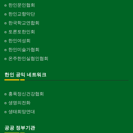
한인문인협회
한인교향악단
한국학교연합회
토론토한인회
한인여성회
한인미술가협회
온주한인실협인협회
한인 공익 네트워크
홍푹정신건강협회
생명의전화
생태희망연대
공공 정부기관