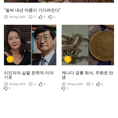
"벌써 내년 여름이 기다려진다"
06 Aug 2026
0
0
0
C
C
이민자의 삶을 문학적 이야
캐나다 공룡 화석, 주화로 탄
기로
생
06 Aug 2026
0
0
06 Aug 2026
0
0
0
0