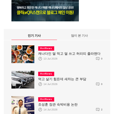
인기 기사
많이 본 기사
HotNews
캐나다인 덜 먹고 덜 쓰고 허리띠 졸라맨다
13 Jul 2026
0
HotNews
먹고 살기 힘든데 새차는 큰 부담
14 Jul 2026
0
HotNews
조성훈 장관 숙박비용 논란
14 Jul 2026
2