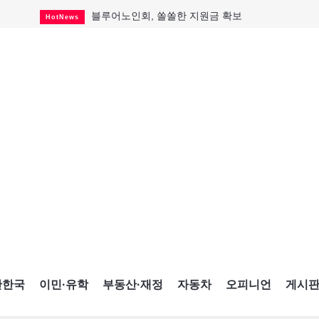
블루어노인회, 쏠쏠한 지원금 확보
HotNews
캐나다인 33% "생활비 부담에 보험 축소"
HotNews
"마약 범죄에 연루됐으니 돈 보내라"
HotNews
토론토 살사축제 총격 용의자 체포
HotNews
세계 10대 구조물서 내려오는 CN타워
CultureSports
이민자의 삶을 문학적 이야기로
CultureSports
미 총영사관 총격 용의자 2명 체포
HotNews
캐나다 공룡 화석, 주화로 탄생
CultureSports
"벌써 내년 여름이 기다려진다"
CultureSports
간한국
이민·유학
부동산·재정
자동차
오피니언
게시