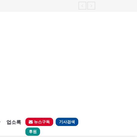
판
업소록
뉴스구독
기사검색
후원