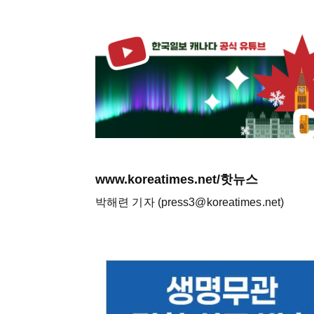
www.koreatimes.net/핫뉴스
박해련 기자 (press3@koreatimes.net)