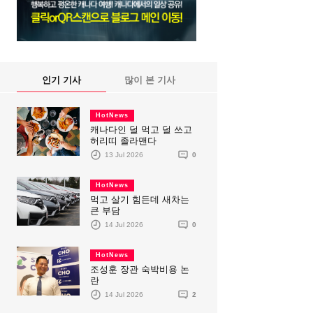
인기 기사
많이 본 기사
HotNews
캐나다인 덜 먹고 덜 쓰고
허리띠 졸라맨다
13 Jul 2026
0
HotNews
먹고 살기 힘든데 새차는
큰 부담
14 Jul 2026
0
HotNews
조성훈 장관 숙박비용 논
란
14 Jul 2026
2