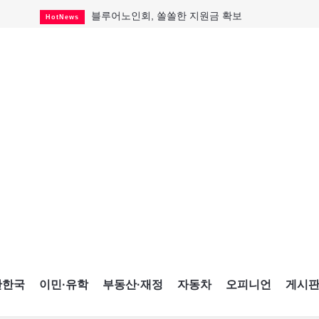
블루어노인회, 쏠쏠한 지원금 확보
HotNews
캐나다인 33% "생활비 부담에 보험 축소"
HotNews
"마약 범죄에 연루됐으니 돈 보내라"
HotNews
토론토 살사축제 총격 용의자 체포
HotNews
세계 10대 구조물서 내려오는 CN타워
CultureSports
이민자의 삶을 문학적 이야기로
CultureSports
미 총영사관 총격 용의자 2명 체포
HotNews
캐나다 공룡 화석, 주화로 탄생
CultureSports
"벌써 내년 여름이 기다려진다"
CultureSports
간한국
이민·유학
부동산·재정
자동차
오피니언
게시