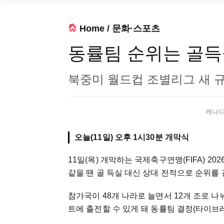
Home
/
문화·스포츠
동률팀 순위는 골득실
북중미 월드컵 조별리그 새 
캐나다 
오늘(11일) 오후 1시30분 개막식
11일(목) 개막하는 국제축구연맹(FIFA) 
같을 땐 골 득실 대신 상대 전적으로 순위를
참가국이 48개 나라로 늘면서 12개 조로 나
트에 출전할 수 있게 돼 동률팀 결정(타이브