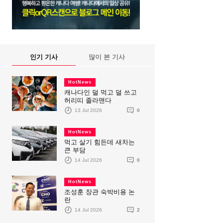
인기 기사
많이 본 기사
HotNews
캐나다인 덜 먹고 덜 쓰고
허리띠 졸라맨다
13 Jul 2026
0
HotNews
먹고 살기 힘든데 새차는
큰 부담
14 Jul 2026
0
HotNews
조성훈 장관 숙박비용 논
란
14 Jul 2026
2