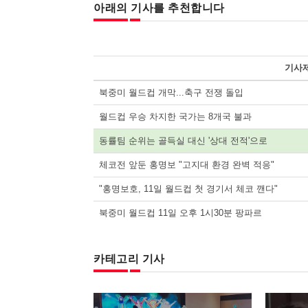
아래의 기사를 추천합니다
기사
북중미 월드컵 개막...축구 전쟁 돌입
월드컵 우승 차지한 국가는 8개국 불과
동률팀 순위는 골득실 대신 '상대 전적'으로
체코전 앞둔 홍명보 "고지대 환경 완벽 적응"
"홍명보호, 11일 월드컵 첫 경기서 체코 깬다"
북중미 월드컵 11일 오후 1시30분 팡파르
카테고리 기사