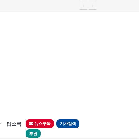
판
업소록
뉴스구독
기사검색
후원