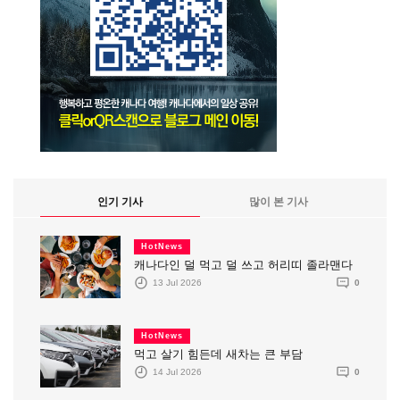
인기 기사
많이 본 기사
HotNews
캐나다인 덜 먹고 덜 쓰고 허리띠 졸라맨다
13 Jul 2026
0
HotNews
먹고 살기 힘든데 새차는 큰 부담
14 Jul 2026
0