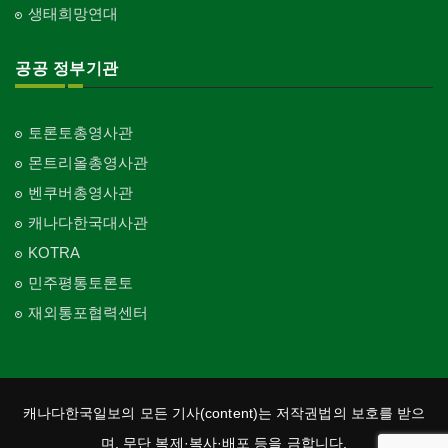
생태희망연대
공공 정부기관
토론토총영사관
몬트리올총영사관
벤쿠버총영사관
캐나다한국대사관
KOTRA
민주평통토론토
재외통포협력센터
캐나다한국일보의 모든 기사(content)는 저작권법의 보호를 받으
며, 무단 복제·복사·배포 등을 금합니다.