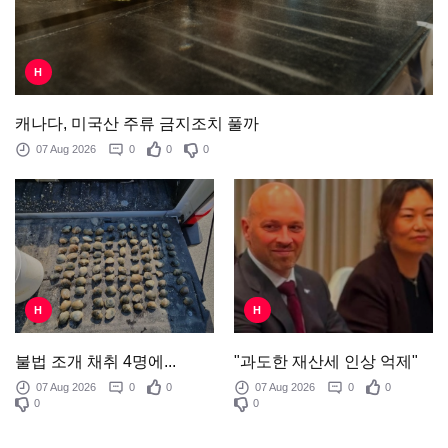
H
캐나다, 미국산 주류 금지조치 풀까
07 Aug 2026
0
0
0
H
H
"과도한 재산세 인상 억제"
불법 조개 채취 4명에...
07 Aug 2026
0
0
07 Aug 2026
0
0
0
0