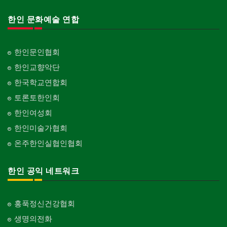
한인 문화예술 연합
한인문인협회
한인교향악단
한국학교연합회
토론토한인회
한인여성회
한인미술가협회
온주한인실협인협회
한인 공익 네트워크
홍푹정신건강협회
생명의전화