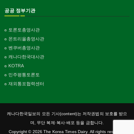
공공 정부기관
토론토총영사관
몬트리올총영사관
벤쿠버총영사관
캐나다한국대사관
KOTRA
민주평통토론토
재외통포협력센터
캐나다한국일보의 모든 기사(content)는 저작권법의 보호를 받으
며, 무단 복제·복사·배포 등을 금합니다.
Copyright © 2026 The Korea Times Dairy. All rights reserved.