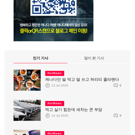
인기 기사
많이 본 기사
HotNews
캐나다인 덜 먹고 덜 쓰고 허리띠 졸라맨다
13 Jul 2026
0
HotNews
먹고 살기 힘든데 새차는 큰 부담
14 Jul 2026
0
HotNews