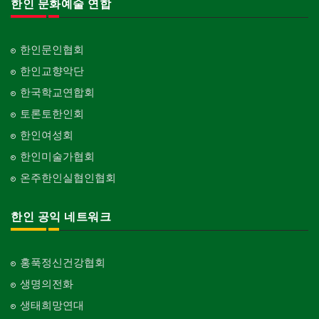
한인 문화예술 연합
한인문인협회
한인교향악단
한국학교연합회
토론토한인회
한인여성회
한인미술가협회
온주한인실협인협회
한인 공익 네트워크
홍푹정신건강협회
생명의전화
생태희망연대