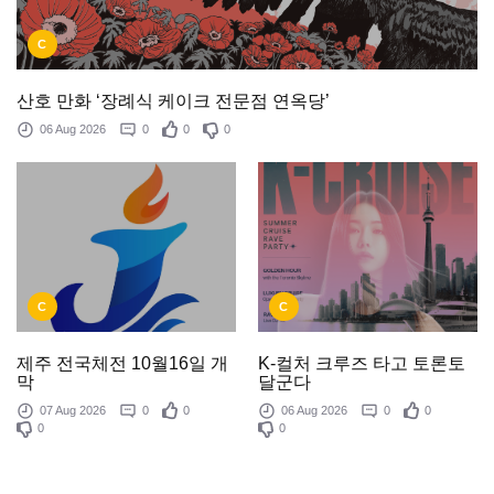
C
산호 만화 ‘장례식 케이크 전문점 연옥당’
06 Aug 2026
0
0
0
C
C
제주 전국체전 10월16일 개
K-컬처 크루즈 타고 토론토
막
달군다
07 Aug 2026
0
0
06 Aug 2026
0
0
0
0