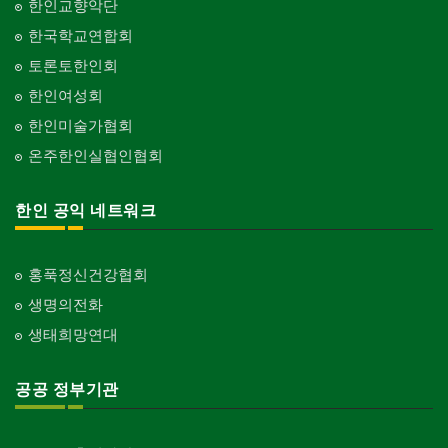
한인교향악단
한국학교연합회
토론토한인회
한인여성회
한인미술가협회
온주한인실협인협회
한인 공익 네트워크
홍푹정신건강협회
생명의전화
생태희망연대
공공 정부기관