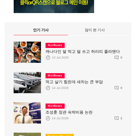
인기 기사
많이 본 기사
HotNews
캐나다인 덜 먹고 덜 쓰고 허리띠 졸라맨다
13 Jul 2026
0
HotNews
먹고 살기 힘든데 새차는 큰 부담
14 Jul 2026
0
HotNews
조성훈 장관 숙박비용 논란
14 Jul 2026
2