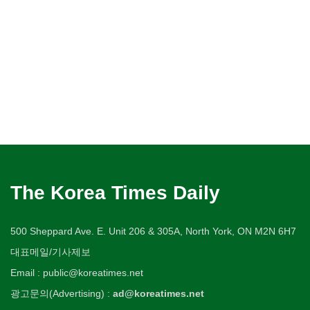
The Korea Times Daily
500 Sheppard Ave. E. Unit 206 & 305A, North York, ON M2N 6H7
대표메일/기사제보
Email : public@koreatimes.net
광고문의(Advertising) :
ad@koreatimes.net