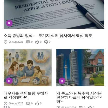
R
소득 증빙의 정석 — 모기지 실전 심사에서 핵심 척도
06 Aug 2026
0
0
0
R
R
배우자를 생명보험 수혜자
왜 콘도와 단독주택 시장은
로 지정했다면
완전히 다르게 움직일까? <
하>
06 Aug 2026
0
0
0
06 Aug 2026
0
0