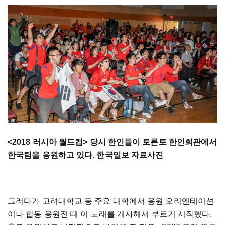
<2018
러시아
월드컵
>
당시
한인들이
토론토
한인회관에서
한국팀을
응원하고
있다
. 한국일보 자료사진
그러다가
고려대학교
등
주요
대학에서
응원
오리엔테이션
이나
합동
응원전
때
이
노래를
개사해서
부르기
시작했다
.