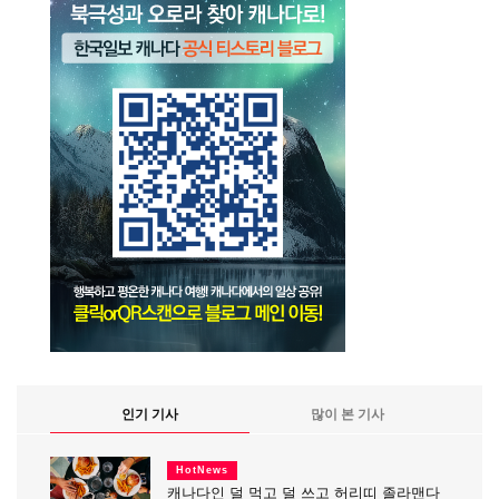
인기 기사
많이 본 기사
HotNews
캐나다인 덜 먹고 덜 쓰고 허리띠 졸라맨다