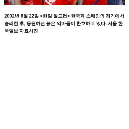
2002
년
6
월
22
일
<
한일
월드컵
>
한국과
스페인의
경기에서
승리한
후
,
응원하던
붉은
악마들이
환호하고
있다
. 서울
한
국일보
자료사진