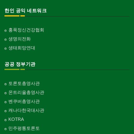
한인 공익 네트워크
홍푹정신건강협회
생명의전화
생태희망연대
공공 정부기관
토론토총영사관
몬트리올총영사관
벤쿠버총영사관
캐나다한국대사관
KOTRA
민주평통토론토