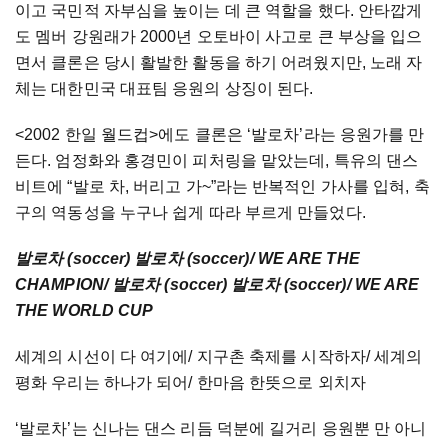
이고
국민적
자부심을
높이는
데
큰
역할을
했다
.
안타깝게
도
멤버
강원래가
2000
년
오토바이
사고로
큰
부상을
입으
면서
클론은
당시
활발한
활동을
하기
어려웠지만
,
노래
자
체는
대한민국
대표팀
응원의
상징이
된다
.
<2002
한일
월드컵
>
에도
클론은
‘
발로차
’
라는
응원가를
만
든다
.
엄정화와
홍경민이
피처링을
맡았는데
,
특유의
댄스
비트에
“
발로
차
,
버리고
가
~”
라는
반복적인
가사를
입혀
,
축
구의
역동성을
누구나
쉽게
따라
부르게
만들었다
.
발로차
(soccer)
발로차
(soccer)/ WE ARE THE
CHAMPION/
발로차
(soccer)
발로차
(soccer)/ WE ARE
THE WORLD CUP
세계의
시선이
다
여기에
/
지구촌
축제를
시작하자
/
세계의
평화
우리는
하나가
되어
/
한마음
한뜻으로
외치자
‘
발로차
’
는
신나는
댄스
리듬
덕분에
길거리
응원뿐
만
아니