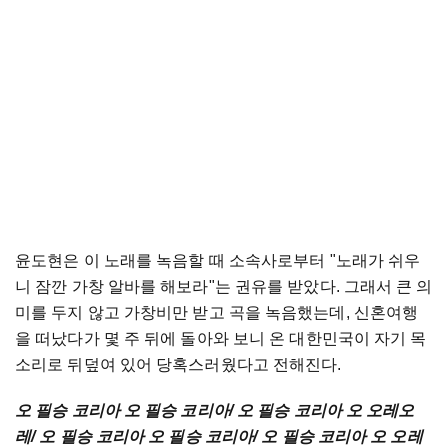
윤도현은
이
노래를
녹음할
때
소속사로부터
"
노래가
쉬우
니
잠깐
가창
알바를
해보라
"
는
권유를
받았다
.
그래서
큰
의
미를
두지
않고
가창비만
받고
곡을
녹음했는데
,
신혼여행
을
떠났다가
몇
주
뒤에
돌아와
보니
온
대한민국이
자기
목
소리로
뒤덮여
있어
당혹스러웠다고
전해진다
.
오
필승
코리아
오
필승
코리아
/
오
필승
코리아
오
오레오
레
/
오
필승
코리아
오
필승
코리아
/
오
필승
코리아
오
오레