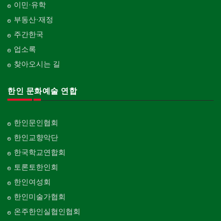
이민·유학
부동산·재정
주간한국
업소록
찾아오시는 길
한인 문화예술 연합
한인문인협회
한인교향악단
한국학교연합회
토론토한인회
한인여성회
한인미술가협회
온주한인실협인협회