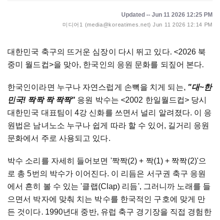
Updated -- Jun 11 2026 12:25 PM
미디어1 (media@koreatimes.net)
Jun 11 2026 12:14 PM
대한민국
축구의
뜨거운
심장이
다시
뛰고
있다
. <2026
북
중미
월드컵
>
을
맞아
,
한국인의
응원
문화를
되짚어
본다
.
한국인이라면
누구나
자연스럽게
손뼉을
치게
되는
,
"
대
~
한
민국
!
짝짝
짝
짝짝
"
응원
박수는
<2002
한일월드컵
>
당시
대한민국
대표팀이
4
강
신화를
쓰면서
널리
알려졌다
.
이
응
원법은
남녀노소
누구나
쉽게
따라
할
수
있어
,
길거리
응원
문화에서
주로
사용되고
있다
.
박수
소리를
자세히
들어보면
'
짝짝
(2) +
짝
(1) +
짝짝
(2)'
으
로
총
5
번의
박수가
이어진다
.
이
리듬은
서구권
축구
응원
에서
흔히
볼
수
있는
'
클랩
(Clap)
리듬
',
그러니까
노래를
들
으면서
박자에
맞춰
치는
박수를
한국적인
구호에
맞게
만
든
것이다
. 1990
년대
중반
,
유럽
축구
경기장을
직접
경험한