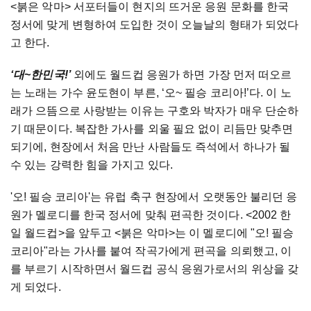
<
붉은
악마
>
서포터들이
현지의
뜨거운
응원
문화를
한국
정서에
맞게
변형하여
도입한
것이
오늘날의
형태가
되었다
고
한다
.
‘
대
~
한민국
!’
외에도
월드컵
응원가
하면
가장
먼저
떠오르
는
노래는
가수
윤도현이
부른
, ‘
오
~
필승
코리아
!’
다
.
이
노
래가
으뜸으로
사랑받는
이유는
구호와
박자가
매우
단순하
기
때문이다
.
복잡한
가사를
외울
필요
없이
리듬만
맞추면
되기에
,
현장에서
처음
만난
사람들도
즉석에서
하나가
될
수
있는
강력한
힘을
가지고
있다
.
'
오
!
필승
코리아
'
는
유럽
축구
현장에서
오랫동안
불리던
응
원가
멜로디를
한국
정서에
맞춰
편곡한
것이다
. <2002
한
일
월드컵
>
을
앞두고
<
붉은
악마
>
는
이
멜로디에
"
오
!
필승
코리아
"
라는
가사를
붙여
작곡가에게
편곡을
의뢰했고
,
이
를
부르기
시작하면서
월드컵
공식
응원가로서의
위상을
갖
게
되었다
.