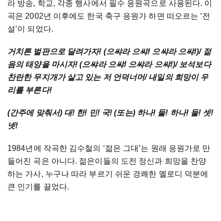
라
방송
,
학교
,
각종
행사에서
필수
응원곡으로
사용된다
.
이
곡은
2002
년
이후에도
한국
축구
응원가
하면
떠오르는
‘
전
설
’
이
되었다
.
거치른
벌판으로
달려가자
! (
으쌰라
으쌰
!
으쌰라
으쌰
!)/
젊
음의
태양을
마시자
! (
으쌰라
으쌰
!
으쌰라
으쌰
!)/
보석보다
찬란한
무지개가
살고
있는
저
언덕너머
/
내일의
희망이
우
리를
부른다
!
(
간주에
맞춰서
)
대
!
한
!
민
!
국
! (
또는
)
하나
!
둘
!
하나
!
둘
!
셋
!
넷
!
1984
년에
작곡한
김수철의
‘
젊은
그대
’
는
원래
응원가로
만
들어진
곡은
아니다
.
젊은이들의
도전
정신과
희망을
찬양
하는
가사
,
누구나
따라
부르기
쉬운
경쾌한
멜로디
덕분에
큰
인기를
끌었다
.