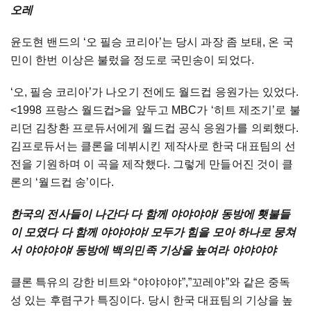
오레
윤도현
밴드의
‘
오
필승
코리아
’
는
당시
과장
좀
보태
,
온
국
민이
한번
이상은
불렀을
정도로
국민송이
되었다
.
‘
오
,
필승
코리아
’
가
나오기
전에도
월드컵
응원가는
있었다
.
<1998
프랑스
월드컵
>
을
앞두고
MBC
가
‘
히트
제조기
’
로
불
리던
김창환
프로듀서에게
월드컵
공식
응원가를
의뢰했다
.
김프로듀서는
클론을
데뷔시킨
제작사로
한국
대표팀의
선
전을
기원하며
이
곡을
제작했다
.
그렇게
만들어진
것이
클
론의
‘
월드컵
송
’
이다
.
한국의
전사들이
나간다
다
함께
야야야야
/
동방에
횃불들
이
모였다
다
함께
야야야야
/
모두가
힘을
모아
하나로
뭉쳐
서
야야야야
/
동방에
백의민족
기상을
높여라
야야야야
클론
특유의
강한
비트와
“
야야야야
”,”
꼬레야
”
와
같은
중독
성
있는
후렴구가
특징이다
.
당시
한국
대표팀의
기상을
높