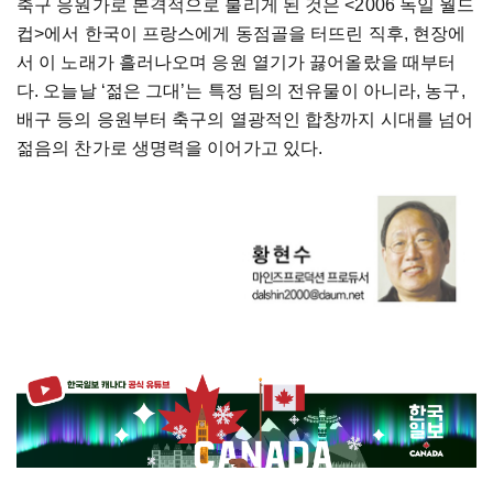
축구
응원가로
본격적으로
불리게
된
것은
<2006
독일
월드
컵
>
에서
한국이
프랑스에게
동점골을
터뜨린
직후
,
현장에
서
이
노래가
흘러나오며
응원
열기가
끓어올랐을
때부터
다
.
오늘날
‘
젊은
그대
’
는
특정
팀의
전유물이
아니라
,
농구
,
배구
등의
응원부터
축구의
열광적인
합창까지
시대를
넘어
젊음의
찬가로
생명력을
이어가고
있다
.