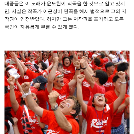
대중들은
이
노래가
윤도현이
작곡을
한
것으로
알고
있지
만
,
사실은
작곡가
이근상이
편곡을
해서
법적으로
그의
저
작권이
인정받았다
.
하지만
그는
저작권을
포기하고
모든
국민이
자유롭게
부를
수
있게
했다
.