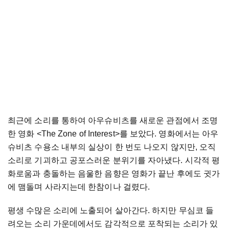
최근에
소리를
통하여
아우슈비츠를
새로운
관점에서
조명
한
영화
<The Zone of Interest>
를
보았다
.
영화에서는
아우
슈비츠
수용소
내부의
실상이
한
번도
나오지
않지만
,
오직
소리로
기괴하고
공포스러운
분위기를
자아냈다
.
시각적
평
화로움과
충돌하는
음울한
음향은
영화가
끝난
후에도
귓가
에
맴돌며
사라지는데
한참이나
걸렸다
.
평생
수많은
소리에
노출되어
살아간다
.
하지만
무심코
들
려오는
소리
가운데에서도
감각적으로
포착되는
소리가
있