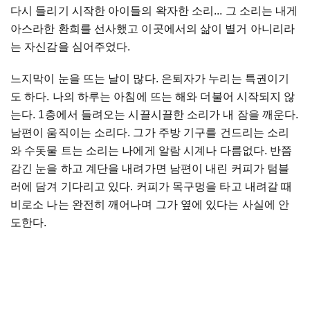
다시
들리기
시작한
아이들의
왁자한
소리
...
그
소리는
내게
아스라한
환희를
선사했고
이곳에서의
삶이
별거
아니리라
는
자신감을
심어주었다
.
느지막이
눈을
뜨는
날이
많다
.
은퇴자가
누리는
특권이기
도
하다
.
나의
하루는
아침에
뜨는
해와
더불어
시작되지
않
는다
. 1
층에서
들려오는
시끌시끌한
소리가
내
잠을
깨운다
.
남편이
움직이는
소리다
.
그가
주방
기구를
건드리는
소리
와
수돗물
트는
소리는
나에게
알람
시계나
다름없다
.
반쯤
감긴
눈을
하고
계단을
내려가면
남편이
내린
커피가
텀블
러에
담겨
기다리고
있다
.
커피가
목구멍을
타고
내려갈
때
비로소
나는
완전히
깨어나며
그가
옆에
있다는
사실에
안
도한다
.