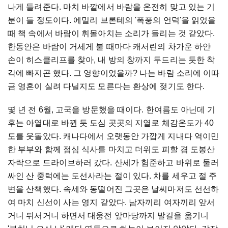
나게
들려준다
.
마치
바깥에서
바람을
온전히
맞고
있는
기
분이
들
정도이다
.
에밀리
브론테의
'
폭풍의
언덕
'
을
읽었을
때
책
속에서
바람이
휘몰아치는
소리가
들리는
것
같았다
.
한동안은
바람이
거세게
불
때마다
캐서린의
차가운
하얀
손이
히스클리프를
찾아
,
내
방의
창까지
두드리는
듯한
착
각에
빠지곤
했다
.
그
영향이었을까
?
나는
바람
소리에
이따
금
영혼이
실려
다닐지도
모른다는
환상에
젖기도
한다
.
몇
년
전
6
월
,
고국을
방문했을
때이다
.
한여름도
아닌데
기
후는
아열대로
바뀐
듯
도심
곳곳의
지열로
체감온도가
40
도를
웃돌았다
.
캐나다에서
오랫동안
가깝게
지내다
역이민
한
부부와
함께
점심
식사를
마치고
더위도
피할
겸
도봉산
자락으로
드라이브하러
갔다
.
산세가
험준하고
바위로
둘러
싸인
산
중턱에는
도선사라는
절이
있다
.
차를
세우고
절
주
변을
산책했다
.
속세와
동떨어진
그곳은
날씨마저도
선선하
여
마치
신선이
사는
영지
같았다
.
남자끼리
여자끼리
앞서
거니
뒤서거니
하면서
대웅전
앞마당까지
발길을
옮기니