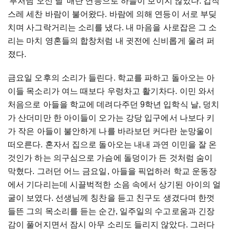
'
부처님
오신
날
'
매단
연등으로
하늘이
보이지
않았다
.
갑작
스레
세찬
바람이
불어왔다
.
바람에
의해
연등이
서로
부딪
치며
사그락거리는
소리를
냈다
.
내
마음을
사로잡은
그
소
리는
마치
영혼들의
합창처럼
내
귓전에
신비롭게
울려
퍼
졌다
.
금요일
오후의
소리가
들린다
.
학교를
파하고
돌아오는
아
이들
목소리가
여느
때보다
우렁차고
활기차다
.
이민
와서
처음으로
아들을
학교에
데려다주던
9
학년
입학식
날
,
덩치
가
산더미만
한
아이들이
오가는
강당
입구에서
나보다
키
가
작은
아들이
불안하게
나를
바라보던
커다란
눈망울이
떠오른다
.
혼자서
집으로
돌아오는
내내
과연
이민을
잘
온
것인가
하는
의구심으로
가슴에
돌덩이가
든
것처럼
숨이
막혔다
.
그러던
어느
금요일
,
아들을
픽업하러
학교
운동장
에서
기다리는데
시끌벅적한
소음
속에서
상기된
아이의
얼
굴이
보였다
.
선생님께
칭찬을
듣고
친구도
생겼다며
한껏
들뜬
그의
목소리를
듣는
순간
,
일주일의
수고로움과
긴장
감이
풀어지면서
잠시
아무
소리도
들리지
않았다
.
그러다