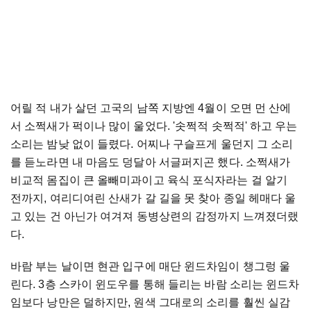
어릴
적
내가
살던
고국의
남쪽
지방엔
4
월이
오면
먼
산에
서
소쩍새가
퍽이나
많이
울었다
. '
솟쩍적
솟쩍적
'
하고
우는
소리는
밤낮
없이
들렸다
.
어찌나
구슬프게
울던지
그
소리
를
듣노라면
내
마음도
덩달아
서글퍼지곤
했다
.
소쩍새가
비교적
몸집이
큰
올빼미과이고
육식
포식자라는
걸
알기
전까지
,
여리디여린
산새가
갈
길을
못
찾아
종일
헤매다
울
고
있는
건
아닌가
여겨져
동병상련의
감정까지
느껴졌더랬
다
.
바람
부는
날이면
현관
입구에
매단
윈드차임이
챙그렁
울
린다
. 3
층
스카이
윈도우를
통해
들리는
바람
소리는
윈드차
임보다
낭만은
덜하지만
,
원색
그대로의
소리를
훨씬
실감