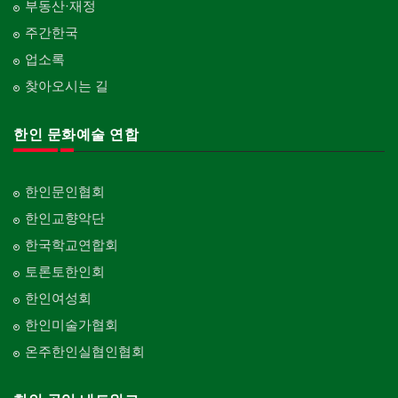
부동산·재정
주간한국
업소록
찾아오시는 길
한인 문화예술 연합
한인문인협회
한인교향악단
한국학교연합회
토론토한인회
한인여성회
한인미술가협회
온주한인실협인협회