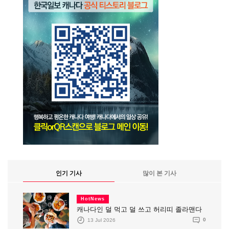
인기 기사
많이 본 기사
HotNews
캐나다인 덜 먹고 덜 쓰고 허리띠 졸라맨다
13 Jul 2026
0