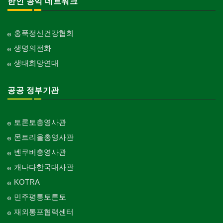
한인 공익 네트워크
홍푹정신건강협회
생명의전화
생태희망연대
공공 정부기관
토론토총영사관
몬트리올총영사관
벤쿠버총영사관
캐나다한국대사관
KOTRA
민주평통토론토
재외통포협력센터