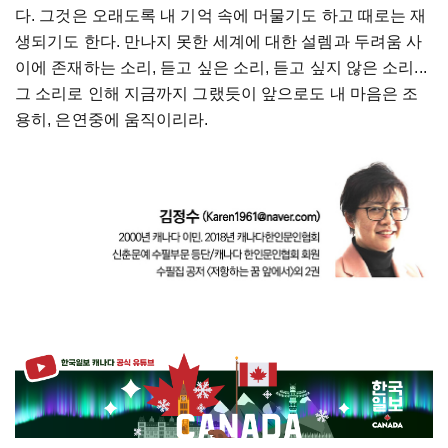
다
.
그것은
오래도록
내
기억
속에
머물기도
하고
때로는
재
생되기도
한다
.
만나지
못한
세계에
대한
설렘과
두려움
사
이에
존재하는
소리
,
듣고
싶은
소리
,
듣고
싶지
않은
소리
...
그
소리로
인해
지금까지
그랬듯이
앞으로도
내
마음은
조
용히
,
은연중에
움직이리라
.