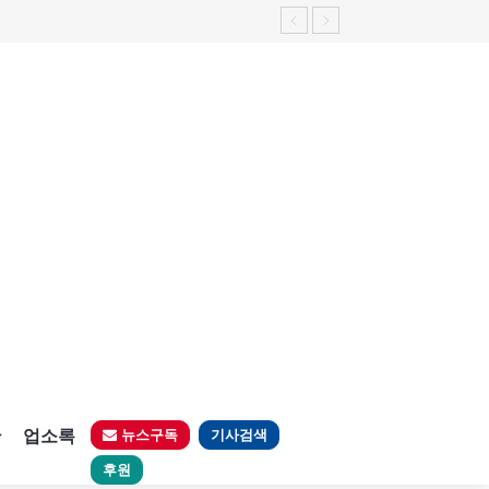
가능성 제기"
판
업소록
뉴스구독
기사검색
후원