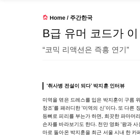
Home
/
주간한국
B급 유머 코드가 이
“코믹 리액션은 즉흥 연기”
‘취사병 전설이 되다’ 박지훈 인터뷰
미역을 엮은 드레스를 입은 박지훈이 구름 위
창조’를 패러디한 ‘미역의 신’이다. 또 다
등뼈로 피리를 부는가 하면, 희끗한 파마머리
손자를 바라보기도 한다. 천만 영화 ‘왕과 
마로 돌아온 박지훈을 최근 서울 시내 한 카