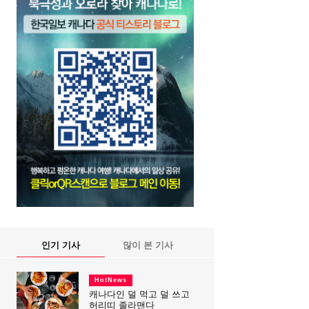
인기 기사
많이 본 기사
HotNews
캐나다인 덜 먹고 덜 쓰고
허리띠 졸라맨다