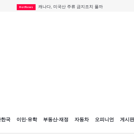
캐나다, 미국산 주류 금지조치 풀까
HotNews
"과도한 재산세 인상 억제"
HotNews
답 안 보이는 이란 전쟁
International
국세청 등 해킹 피해자 보상 청구 시작
HotNews
"美 정보기관, 독일 공항 폭발드론 러시아 소유 
International
성 접대하고, 유흥 주점서 공금 쓰고
HotNews
폭염에 다뉴브강 수위 낮아지자
International
구글과 메타가 발길 돌린 이유
Opinion
CNE에 한국의 맛과 멋 스며든다
HotNews
간한국
이민·유학
부동산·재정
자동차
오피니언
게시