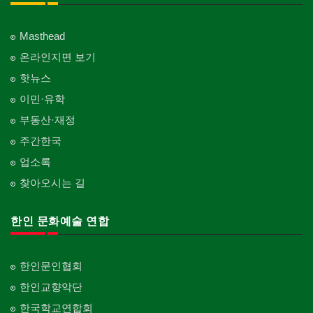
Masthead
온라인지면 보기
핫뉴스
이민·유학
부동산·재정
주간한국
업소록
찾아오시는 길
한인 문화예술 연합
한인문인협회
한인교향악단
한국학교연합회