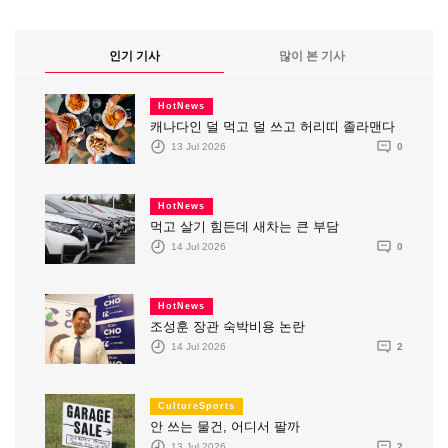
인기 기사
많이 본 기사
HotNews
캐나다인 덜 먹고 덜 쓰고 허리띠 졸라맨다
13 Jul 2026
0
HotNews
먹고 살기 힘든데 새차는 큰 부담
14 Jul 2026
0
HotNews
조성훈 장관 숙박비용 논란
14 Jul 2026
2
CultureSports
안 쓰는 물건, 어디서 팔까
13 Jul 2026
2