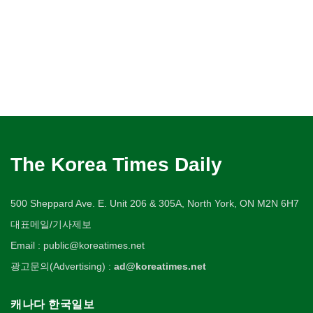
The Korea Times Daily
500 Sheppard Ave. E. Unit 206 & 305A, North York, ON M2N 6H7
대표메일/기사제보
Email : public@koreatimes.net
광고문의(Advertising) :
ad@koreatimes.net
캐나다 한국일보