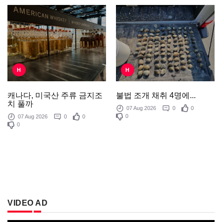
H
H
불법 조개 채취 4명에...
캐나다, 미국산 주류 금지조
치 풀까
07 Aug 2026
0
0
0
07 Aug 2026
0
0
0
VIDEO AD