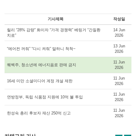
기사제목
작성일
릴리 “28% 감량” 화이자 “가격 경쟁력” 베링거 “간질환
14 Jun
치료”
2026
13 Jun
“에어컨 꺼줘” “다시 켜줘” 말하니 척척~
2026
11 Jun
퀘벡주, 청소년에 에너지음료 판매 금지
2026
11 Jun
16세 미만 소셜미디어 계정 개설 제한
2026
11 Jun
연방정부, 독립 식품점 지원에 10억 불 투입
2026
11 Jun
한성숙 총리 후보자 재산 250억 신고
2026