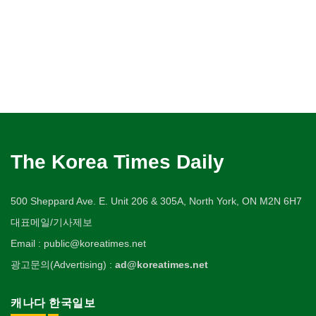
The Korea Times Daily
500 Sheppard Ave. E. Unit 206 & 305A, North York, ON M2N 6H7
대표메일/기사제보
Email : public@koreatimes.net
광고문의(Advertising) :
ad@koreatimes.net
캐나다 한국일보