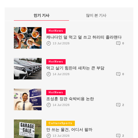
인기 기사
많이 본 기사
HotNews
캐나다인 덜 먹고 덜 쓰고 허리띠 졸라맨다
13 Jul 2026
0
HotNews
먹고 살기 힘든데 새차는 큰 부담
14 Jul 2026
0
HotNews
조성훈 장관 숙박비용 논란
14 Jul 2026
2
CultureSports
안 쓰는 물건, 어디서 팔까
13 Jul 2026
2