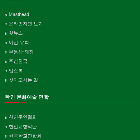
Masthead
온라인지면 보기
핫뉴스
이민·유학
부동산·재정
주간한국
업소록
찾아오시는 길
한인 문화예술 연합
한인문인협회
한인교향악단
한국학교연합회