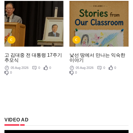
C
C
낯선 땅에서 만나는 익숙한
고 김대중 전 대통령 17주기
이야기
추모식
05 Aug 2026
0
0
05 Aug 2026
0
0
0
0
VIDEO AD