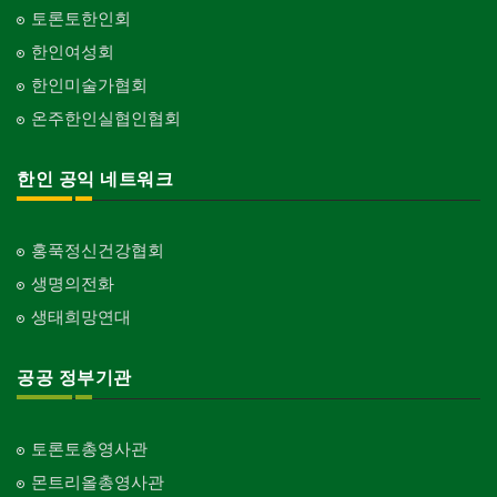
토론토한인회
한인여성회
한인미술가협회
온주한인실협인협회
한인 공익 네트워크
홍푹정신건강협회
생명의전화
생태희망연대
공공 정부기관
토론토총영사관
몬트리올총영사관