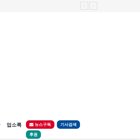
판
업소록
뉴스구독
기사검색
후원