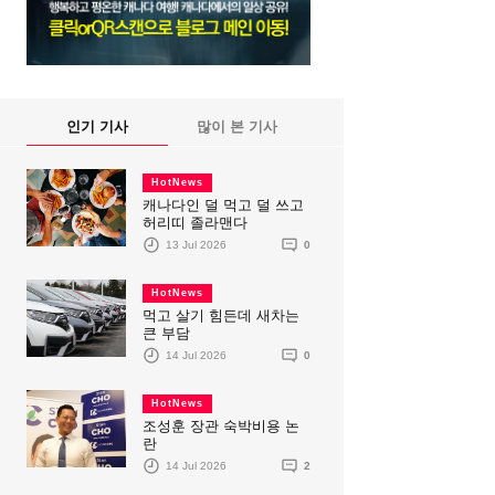
인기 기사
많이 본 기사
HotNews
캐나다인 덜 먹고 덜 쓰고
허리띠 졸라맨다
13 Jul 2026
0
HotNews
먹고 살기 힘든데 새차는
큰 부담
14 Jul 2026
0
HotNews
조성훈 장관 숙박비용 논
란
14 Jul 2026
2