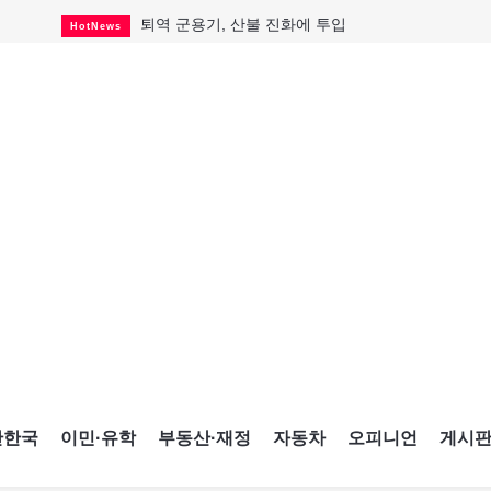
퇴역 군용기, 산불 진화에 투입
HotNews
국세청 등 해킹 피해자 보상 청구 시작
HotNews
살사축제 총격 용의자 기소
HotNews
아동병원 직원 성범죄 혐의로 기소
HotNews
미국 영주권 수속 한인, 공항서 체포돼
HotNews
K-컬처 크루즈 타고 토론토 달군다
CultureSports
CNE에 한국의 맛과 멋 스며든다
HotNews
캐나다, 미국산 주류 금지조치 풀까
HotNews
제주 전국체전 10월16일 개막
CultureSports
간한국
이민·유학
부동산·재정
자동차
오피니언
게시