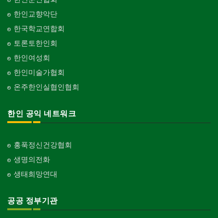
한인교향악단
한국학교연합회
토론토한인회
한인여성회
한인미술가협회
온주한인실협인협회
한인 공익 네트워크
홍푹정신건강협회
생명의전화
생태희망연대
공공 정부기관