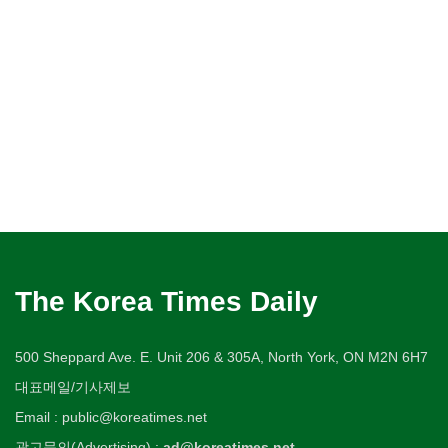
The Korea Times Daily
500 Sheppard Ave. E. Unit 206 & 305A, North York, ON M2N 6H7
대표메일/기사제보
Email : public@koreatimes.net
광고문의(Advertising) :
ad@koreatimes.net