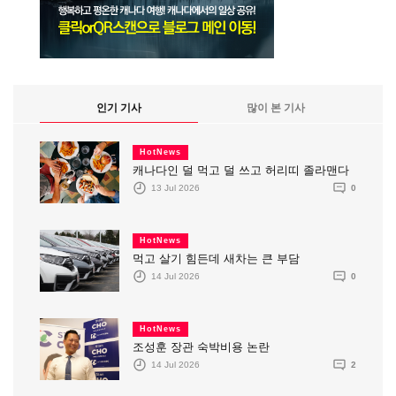
인기 기사
많이 본 기사
HotNews
캐나다인 덜 먹고 덜 쓰고 허리띠 졸라맨다
13 Jul 2026
0
HotNews
먹고 살기 힘든데 새차는 큰 부담
14 Jul 2026
0
HotNews
조성훈 장관 숙박비용 논란
14 Jul 2026
2