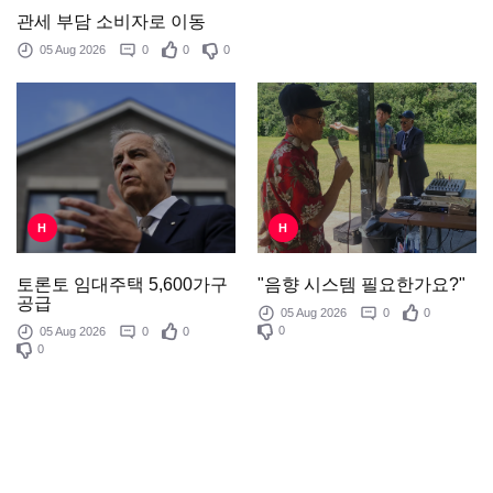
관세 부담 소비자로 이동
05 Aug 2026
0
0
0
H
H
"음향 시스템 필요한가요?"
토론토 임대주택 5,600가구
공급
05 Aug 2026
0
0
0
05 Aug 2026
0
0
0