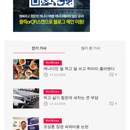
인기 기사
많이 본 기사
HotNews
캐나다인 덜 먹고 덜 쓰고 허리띠 졸라맨다
13 Jul 2026
0
HotNews
먹고 살기 힘든데 새차는 큰 부담
14 Jul 2026
0
HotNews
조성훈 장관 숙박비용 논란