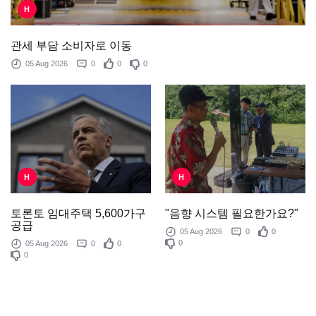
H
관세 부담 소비자로 이동
05 Aug 2026
0
0
0
H
H
"음향 시스템 필요한가요?"
토론토 임대주택 5,600가구
공급
05 Aug 2026
0
0
0
05 Aug 2026
0
0
0