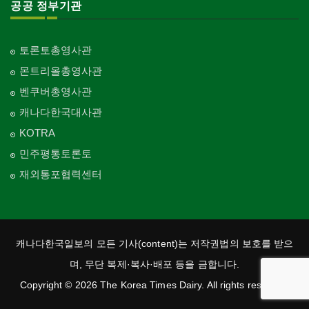
공공 정부기관
토론토총영사관
몬트리올총영사관
벤쿠버총영사관
캐나다한국대사관
KOTRA
민주평통토론토
재외통포협력센터
캐나다한국일보의 모든 기사(content)는 저작권법의 보호를 받으
며, 무단 복제·복사·배포 등을 금합니다.
Copyright © 2026 The Korea Times Dairy. All rights reserved.