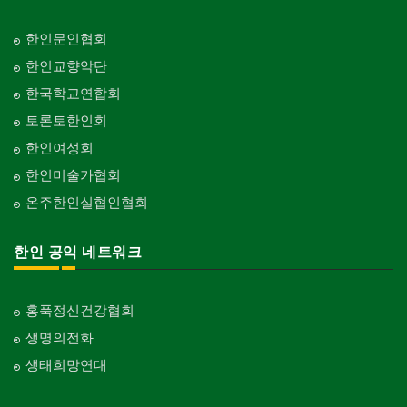
한인문인협회
한인교향악단
한국학교연합회
토론토한인회
한인여성회
한인미술가협회
온주한인실협인협회
한인 공익 네트워크
홍푹정신건강협회
생명의전화
생태희망연대