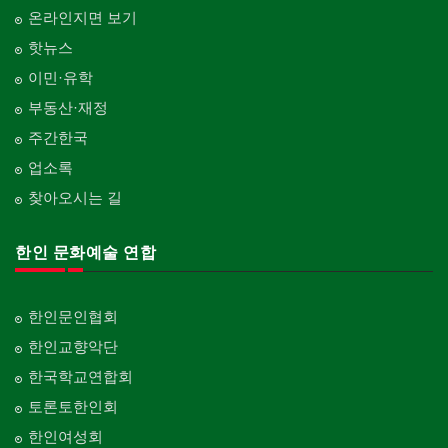
온라인지면 보기
핫뉴스
이민·유학
부동산·재정
주간한국
업소록
찾아오시는 길
한인 문화예술 연합
한인문인협회
한인교향악단
한국학교연합회
토론토한인회
한인여성회