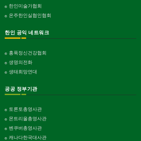
한인미술가협회
온주한인실협인협회
한인 공익 네트워크
홍푹정신건강협회
생명의전화
생태희망연대
공공 정부기관
토론토총영사관
몬트리올총영사관
벤쿠버총영사관
캐나다한국대사관