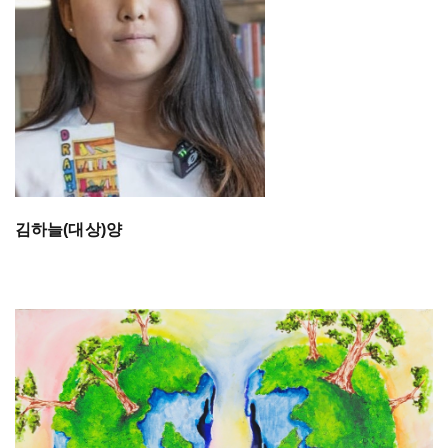
김하늘(대상)양