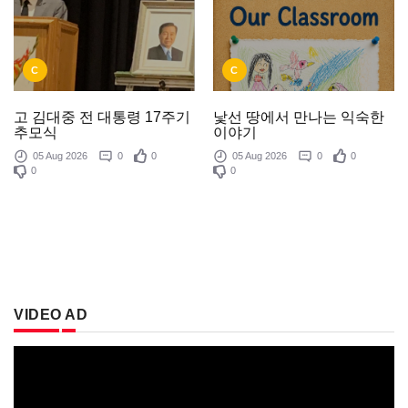
C
C
낯선 땅에서 만나는 익숙한
고 김대중 전 대통령 17주기
이야기
추모식
05 Aug 2026
0
0
05 Aug 2026
0
0
0
0
VIDEO AD