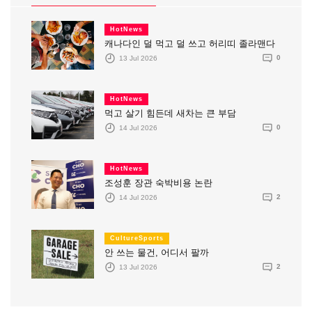
HotNews
캐나다인 덜 먹고 덜 쓰고 허리띠 졸라맨다
13 Jul 2026
0
HotNews
먹고 살기 힘든데 새차는 큰 부담
14 Jul 2026
0
HotNews
조성훈 장관 숙박비용 논란
14 Jul 2026
2
CultureSports
안 쓰는 물건, 어디서 팔까
13 Jul 2026
2