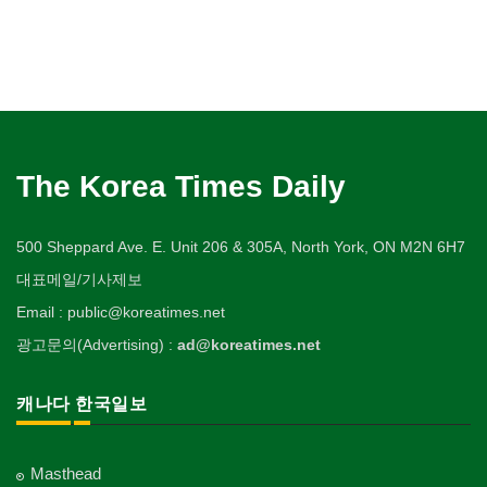
The Korea Times Daily
500 Sheppard Ave. E. Unit 206 & 305A, North York, ON M2N 6H7
대표메일/기사제보
Email : public@koreatimes.net
광고문의(Advertising) :
ad@koreatimes.net
캐나다 한국일보
Masthead