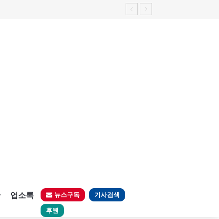
판
업소록
뉴스구독
기사검색
후원