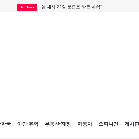
"임 대사 22일 토론토 방문 계획"
HotNews
캐나다 관광업, 올여름 기록적 호황
HotNews
온타리오 3곳 보궐선거 확정
HotNews
캐나다·미국 교역 20억 불 감소
HotNews
온타리오 공공기관 8곳 감사
HotNews
국내 신차 판매 2개월 연속 증가
Car
토론토 임대주택 5,600가구 공급
HotNews
"음향 시스템 필요한가요?"
HotNews
자매 작가, 장애인 재활캠프서 특별한 재능기부
HotNews
간한국
이민·유학
부동산·재정
자동차
오피니언
게시