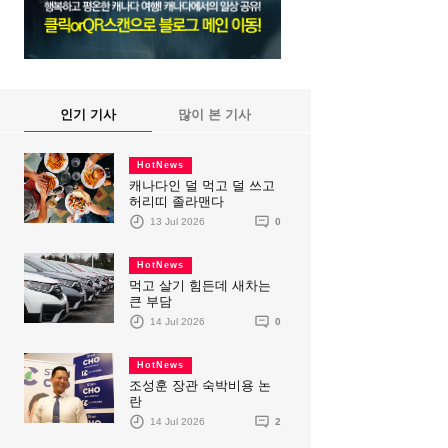
인기 기사
많이 본 기사
HotNews
캐나다인 덜 먹고 덜 쓰고
허리띠 졸라맨다
13 Jul 2026
0
HotNews
먹고 살기 힘든데 새차는
큰 부담
14 Jul 2026
0
HotNews
조성훈 장관 숙박비용 논
란
14 Jul 2026
2